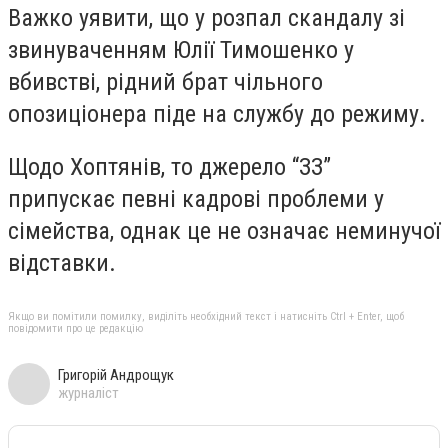
Важко уявити, що у розпал скандалу зі
звинуваченням Юлії Тимошенко у
вбивстві, рідний брат чільного
опозиціонера піде на службу до режиму.
Щодо Хоптянів, то джерело “ЗЗ”
припускає певні кадрові проблеми у
сімейства, однак це не означає неминучої
відставки.
Якщо ви помітили помилку, виділіть необхідний текст і натисніть Ctrl + Enter, щоб
повідомити про це редакцію
Григорій Андрощук
журналіст