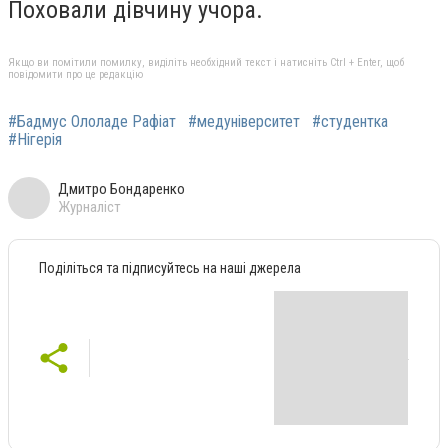
Поховали дівчину учора.
Якщо ви помітили помилку, виділіть необхідний текст і натисніть Ctrl + Enter, щоб
повідомити про це редакцію
#Бадмус Ололаде Рафіат
#медуніверситет
#студентка
#Нігерія
Дмитро Бондаренко
Журналіст
Поділіться та підписуйтесь на наші джерела