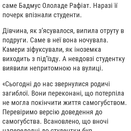
саме Бадмус Ололаде Рафіат. Наразі її
почерк впізнали студенти.
Дівчина, як з’ясувалося, випила отруту в
подруги. Саме в неї вона ночувала.
Камери зіфуксували, як іноземка
виходить з під’їзду. А невдовзі студентку
виявили непритомною на вулиці.
«Сьогодні до нас звернулися родичі
загиблої. Вони переконані, що потерпіла
не могла покінчити життя самогубством.
Перевіримо версію доведення до
самогубства. Всановлено, що вночі
напередодні до студентки був