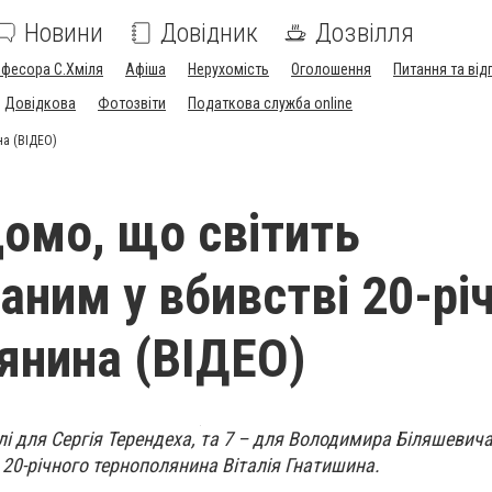
Новини
Довідник
Дозвілля
офесора С.Хміля
Афіша
Нерухомість
Оголошення
Питання та від
Довідкова
Фотозвіти
Податкова служба online
на (ВІДЕО)
домо, що світить
аним у вбивстві 20-рі
янина (ВІДЕО)
лі для Сергія Терендеха, та 7 – для Володимира Біляшевича
 20-річного тернополянина Віталія Гнатишина.