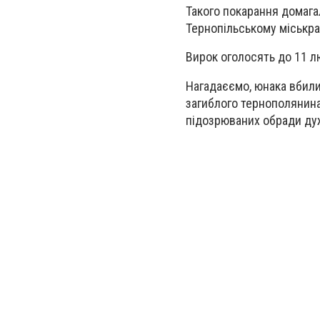
Такого покарання домагал
Тернопільському міськр
Вирок оголосять до 11 
Нагадаєємо, юнака вбили 
загиблого тернополянин
підозрюваних обради дуж