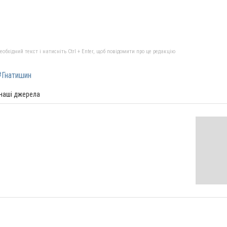
бхідний текст і натисніть Ctrl + Enter, щоб повідомити про це редакцію
#Гнатишин
 наші джерела