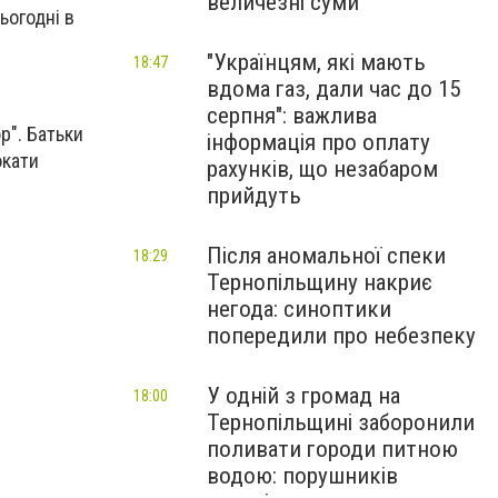
величезні суми
ьогодні в
"Українцям, які мають
18:47
вдома газ, дали час до 15
серпня": важлива
р". Батьки
інформація про оплату
окати
рахунків, що незабаром
прийдуть
Після аномальної спеки
18:29
Тернопільщину накриє
негода: синоптики
попередили про небезпеку
У одній з громад на
18:00
Тернопільщині заборонили
поливати городи питною
водою: порушників