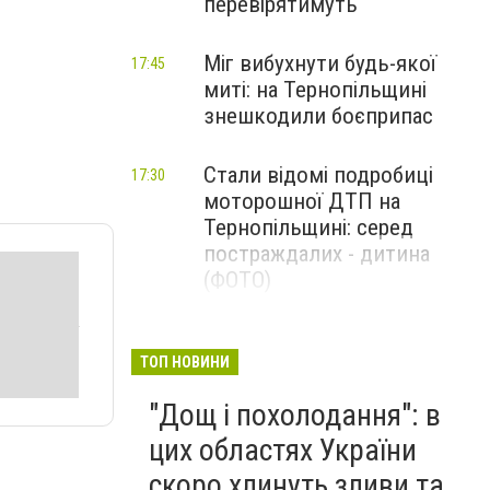
перевірятимуть
Міг вибухнути будь-якої
17:45
миті: на Тернопільщині
знешкодили боєприпас
Стали відомі подробиці
17:30
моторошної ДТП на
Тернопільщині: серед
постраждалих - дитина
(ФОТО)
Гаряча вода повертається: у
17:00
Тернополі запустили
ТОП НОВИНИ
котельню після ремонту
"Дощ і похолодання": в
цих областях України
скоро хлинуть зливи та