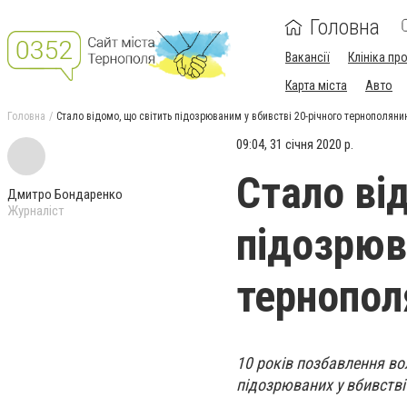
Головна
Вакансії
Клініка пр
Карта міста
Авто
Головна
Стало відомо, що світить підозрюваним у вбивстві 20-річного тернополяни
09:04, 31 січня 2020 р.
Стало ві
Дмитро Бондаренко
Журналіст
підозрюв
тернопол
10 років позбавлення во
підозрюваних у вбивстві