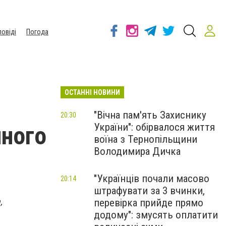
повіді
Погода
ОСТАННІ НОВИНИ
"Вічна пам'ять Захиснику
20:30
України": обірвалося життя
чного
воїна з Тернопільщини
Володимира Дичка
"Українців почали масово
20:14
штрафувати за 3 вчинки,
,
перевірка прийде прямо
додому": змусять оплатити