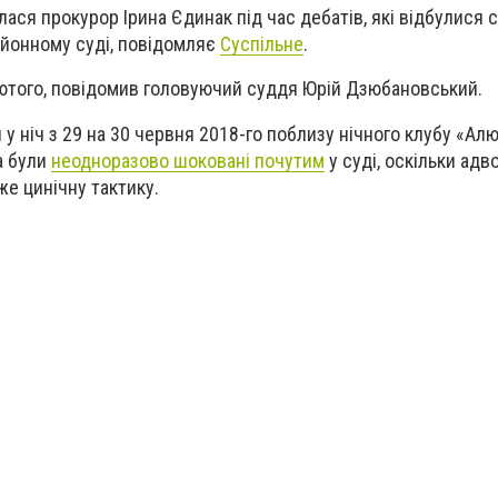
ася прокурор Ірина Єдинак під час дебатів, які відбулися с
айонному суді, повідомляє
Суспільне
.
лютого, повідомив головуючий суддя Юрій Дзюбановський.
у ніч з 29 на 30 червня 2018-го поблизу нічного клубу «Алю
а були
неодноразово шоковані почутим
у суді, оскільки адв
е цинічну тактику.