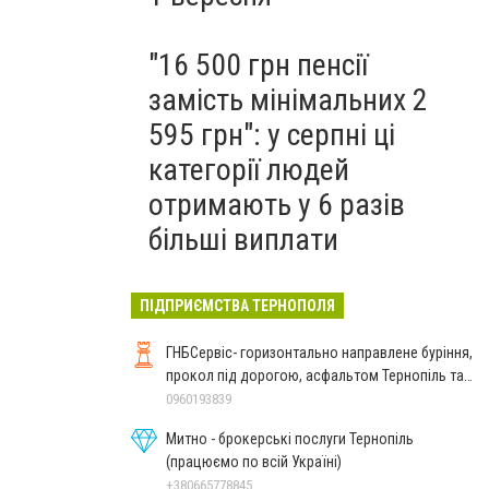
"16 500 грн пенсії
замість мінімальних 2
595 грн": у серпні ці
категорії людей
отримають у 6 разів
більші виплати
ПІДПРИЄМСТВА ТЕРНОПОЛЯ
ГНБСервіс- горизонтально направлене буріння,
прокол під дорогою, асфальтом Тернопіль та
західні обл
0960193839
Митно - брокерські послуги Тернопіль
(працюємо по всій Україні)
+380665778845