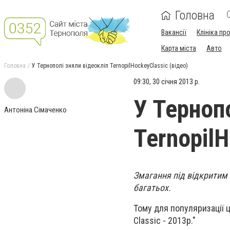
Головна
Вакансії
Клініка пр
Карта міста
Авто
Головна
У Тернополі зняли відеокліп TernopilHockeyClassic (відео)
09:30, 30 січня 2013 р.
У Тернопо
Антоніна Сімаченко
TernopilH
Змагання під відкритим
багатьох.
Тому для популяризації ц
Classic - 2013р."