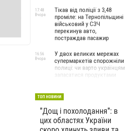
Тікав від поліції з 3,48
17:48
Вчора
проміле: на Тернопільщині
військовий у СЗЧ
перекинув авто,
постраждав пасажир
У двох великих мережах
16:56
Вчора
супермаркетів спорожніли
полиці: чи варто українцям
запасатися продуктами
Чорний дим видно з усього
15:42
Вчора
Тернополя: біля міста
ТОП НОВИНИ
спалахнула сильна пожежа
"Дощ і похолодання": в
цих областях України
скоро хлинуть зливи та