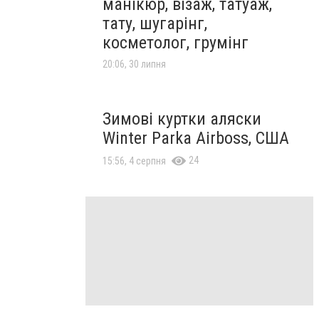
манікюр, візаж, татуаж,
тату, шугарінг,
косметолог, грумінг
20:06, 30 липня
Зимові куртки аляски
Winter Parka Airboss, США
24
15:56, 4 серпня