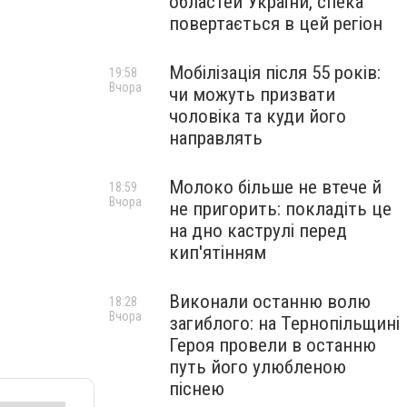
областей України, спека
повертається в цей регіон
Мобілізація після 55 років:
19:58
Вчора
чи можуть призвати
чоловіка та куди його
направлять
Молоко більше не втече й
18:59
Вчора
не пригорить: покладіть це
на дно каструлі перед
кип'ятінням
Виконали останню волю
18:28
Вчора
загиблого: на Тернопільщині
Героя провели в останню
путь його улюбленою
піснею