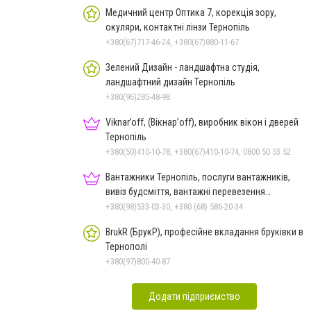
Медичний центр Оптика 7, корекція зору,
окуляри, контактні лінзи Тернопіль
+380(67)717-46-24, +380(67)880-11-67
Зелений Дизайн - ландшафтна студія,
ландшафтний дизайн Тернопіль
+380(96)285-48-98
Viknar’off, (Вікнар’off), виробник вікон і дверей
Тернопіль
+380(50)410-10-78, +380(67)410-10-74, 0800 50 53 52
Вантажники Тернопіль, послуги вантажників,
вивіз будсміття, вантажні перевезення
Тернопіль
+380(98)533-03-30, +380 (68) 586-20-34
BrukR (БрукР), професійне вкладання бруківки в
Тернополі
+380(97)800-40-87
Додати підприємство