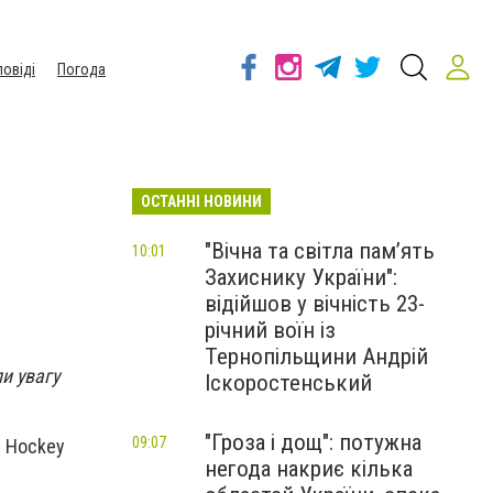
повіді
Погода
ОСТАННІ НОВИНИ
"Вічна та світла пам’ять
10:01
Захиснику України":
відійшов у вічність 23-
річний воїн із
Тернопільщини Андрій
и увагу
Іскоростенський
"Гроза і дощ": потужна
09:07
l Hockey
негода накриє кілька