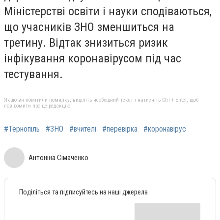
Міністерстві освіти і науки сподіваються,
що учасників ЗНО зменшиться на
третину. Відтак знизиться ризик
інфікування коронавірусом під час
тестування.
Якщо ви помітили помилку, виділіть необхідний текст і натисніть Ctrl + Enter, щоб
повідомити про це редакцію
#Тернопіль
#ЗНО
#вчителі
#перевірка
#коронавірус
Антоніна Сімаченко
Поділіться та підписуйтесь на наші джерела