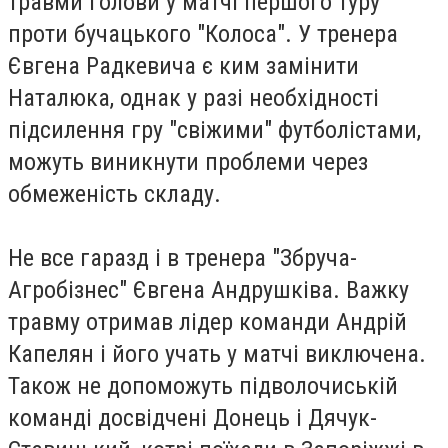
травми голови у матчі першого туру
проти бучацького "Колоса". У тренера
Євгена Радкевича є ким замінити
Наталюка, однак у разі необхідності
підсилення гру "свіжими" футболістами,
можуть виникнути проблеми через
обмеженість складу.
Не все гаразд і в тренера "Збруча-
Агробізнес" Євгена Андрушківа. Важку
травму отримав лідер команди Андрій
Капелян і його учать у матчі виключена.
Також не допоможуть підволочиській
команді досвідчені Донець і Дячук-