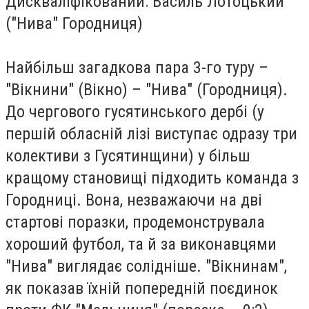
Дискваліфікований: Василь Лотоцький
("Нива" Городниця)
Найбільш загадкова пара 3-го туру –
"Вікнини" (Вікно) – "Нива" (Городниця).
До чергового гусятинського дербі (у
першій обласній лізі виступає одразу три
колективи з Гусятинщини) у більш
кращому становищі підходить команда з
Городниці. Вона, незважаючи на дві
стартові поразки, продемонструвала
хороший футбол, та й за виконавцями
"Нива" виглядає солідніше. "Вікнинам",
як показав їхній попередній поєдинок