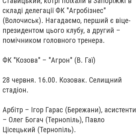
Ставицький, котрі поїхали в Запоріжжі в
складі делегації ФК "Агробізнес"
(Волочиськ). Нагадаємо, перший є віце-
президентом цього клубу, а другий –
помічником головного тренера.
ФК "Козова" – "Агрон" (В. Гаї)
28 червня. 16.00. Козовак. Селищний
стадіон.
Арбітр – Ігор Гарас (Бережани), асистенти
– Олег Богач (Тернопіль), Павло
Цісецький (Тернопіль).