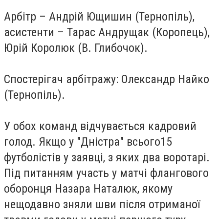
Арбітр – Андрій Ющишин (Тернопіль),
асистенти – Тарас Андрущак (Коропець),
Юрій Королюк (В. Глибочок).
Спостерігач арбітражу: Олександр Найко
(Тернопіль).
У обох команд відчувається кадровий
голод. Якщо у "Дністра" всього15
футболістів у заявці, з яких два воротарі.
Під питанням участь у матчі флангового
оборонця Назара Наталюк, якому
нещодавно зняли шви після отриманої