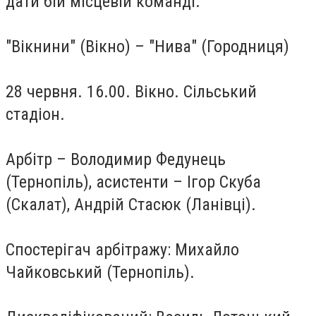
дати бій місцевій команді.
"Вікнини" (Вікно) – "Нива" (Городниця)
28 червня. 16.00. Вікно. Сільський
стадіон.
Арбітр – Володимир Федунець
(Тернопіль), асистенти – Ігор Скуба
(Скалат), Андрій Стасюк (Ланівці).
Спостерігач арбітражу: Михайло
Чайковський (Тернопіль).