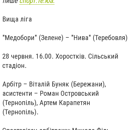
пише
спорт.те.юа.
Вища ліга
"Медобори" (Зелене) – "Нива" (Теребовля)
28 червня. 16.00. Хоростків. Сільський
стадіон.
Арбітр – Віталій Буняк (Бережани),
асистенти – Роман Островський
(Тернопіль), Артем Карапетян
(Тернопіль).