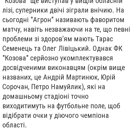
"Козова" ще виступав у вищій обласній
лізі, суперники двічі зіграли внічию. На
сьогодні "Агрон" називають фаворитом
матчу, навіть незважаючи на те, що певні
проблеми зі здоров’ям мають Тарас
Семенець та Олег Лівіцький. Однак ФК
"Козова" серйозно укомплектувався
досвідченими виконавцям (окрім вище
названих, це Андрій Мартинюк, Юрій
Сорочан, Петро Намуйлик), які на
домашньому стадіоні точно
виходитимуть на футбольне поле, щоб
відібрати очки у діючого чемпіона
області.