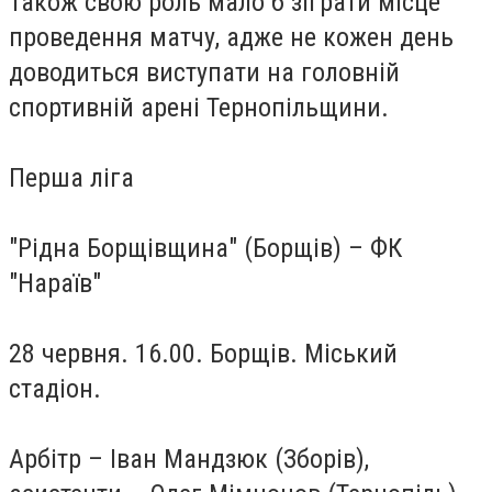
Також свою роль мало б зіграти місце
проведення матчу, адже не кожен день
доводиться виступати на головній
спортивній арені Тернопільщини.
Перша ліга
"Рідна Борщівщина" (Борщів) – ФК
"Нараїв"
28 червня. 16.00. Борщів. Міський
стадіон.
Арбітр – Іван Мандзюк (Зборів),