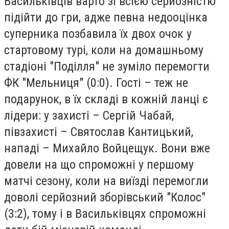
Васильківців варто зі всією серйозністю
підійти до гри, адже певна недооцінка
суперника позбавила їх двох очок у
стартовому турі, коли на домашньому
стадіоні "Поділля" не зуміло перемогти
ФК "Мельниця" (0:0). Гості – теж не
подарунок, в їх складі в кожній ланці є
лідери: у захисті – Сергій Чабай,
півзахисті – Святослав Кантицький,
нападі – Михайло Войцещук. Вони вже
довели на що спроможні у першому
матчі сезону, коли на виїзді перемогли
доволі серйозний зборівський "Колос"
(3:2), тому і в Васильківцях спроможні