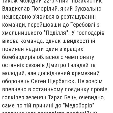
також молодий 22-річний півзахисник
Владислав Погорілий, який буквально
нещодавно з’явився в розташуванні
команди, перейшовши до Теребовлі з
хмельницького "Поділля". У господарів
вікова команда, однак швидкості їй
повинен надати один з кращих
бомбардирів обласного чемпіонату
останніх сезонів Дмитро Галадей та
молодий, але досвідчений кремезний
оборонець Євген Щербатюк. Не зовсім
впевнено в останньому поєдинку провів
голкіпер зеленян Тарас Бень, очевидно,
саме по тій причині до "Медоборів"