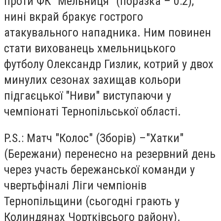
проти ФК "Мельниця" (поразка – 0:2),
нині вкрай бракує гострого
атакувального нападника. Ним повинен
стати вихованець хмельницького
футболу Олександр Гизлик, котрий у двох
минулих сезонах захищав кольори
підгаєцької "Ниви" виступаючи у
чемпіонаті Тернопільської області.
P.S.: Матч "Колос" (Зборів) –"Хатки"
(Бережани) перенесно на резервний день
через участь бережанської команди у
чвертьфіналі Ліги чемпіонів
Тернопільщини (сьогодні грають у
Колиндянах Чортківсього району).