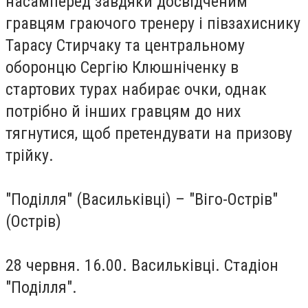
насамперед завдяки досвідченим
гравцям граючого тренеру і півзахиснику
Тарасу Стирчаку та центральному
оборонцю Сергію Клюшніченку в
стартових турах набирає очки, однак
потрібно й інших гравцям до них
тягнутися, щоб претендувати на призову
трійку.
"Поділля" (Васильківці) – "Віго-Острів"
(Острів)
28 червня. 16.00. Васильківці. Стадіон
"Поділля".