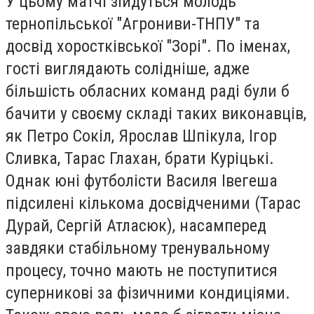
У цьому матчі зійдуться молодь
тернопільської "Агрониви-ТНПУ" та
досвід хоростківської "Зорі". По іменах,
гості виглядають солідніше, адже
більшість обласних команд раді були б
бачити у своєму складі таких виконавців,
як Петро Сокіл, Ярослав Шпікула, Ігор
Сливка, Тарас Глахан, брати Куріцькі.
Однак юні футболісти Василя Івегеша
підсилені кількома досвідченими (Тарас
Дурай, Сергій Атласюк), насамперед
завдяки стабільному тренувальному
процесу, точно мають не поступитися
суперникові за фізичними кондиціями.