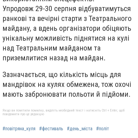
Упродовж 29-30 серпня відбуватимуться
ранкові та вечірні старти з Театрального
майдану, а вдень організатори обіцяють
унікальну можливість піднятися на кулі
над Театральним майданом та
приземлитися назад на майдан.
Зазначається, що кількість місць для
мандрівок на кулях обмежена, тож охочі
мають забронювати польоти й підйоми.
Якщо ви помітили помилку, виділіть необхідний текст і натисніть Ctrl + Enter, щоб
повідомити про це редакцію
#повітряна_куля
#фестиваль
#день_міста
#політ