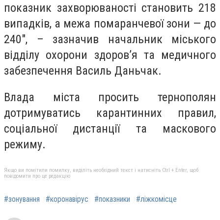
показник захворюваності становить 218
випадків, а межа помаранчевої зони — до
240", – зазначив начальник міського
відділу охорони здоров’я та медичного
забезпечення Василь Даньчак.
Влада міста просить тернополян
дотримуватись карантинних правил,
соціальної дистанції та маскового
режиму.
Якщо ви помітили помилку, виділіть необхідний текст і натисніть Ctrl + Enter, щоб
повідомити про це редакцію
#зонування
#коронавірус
#показники
#ліжкомісце