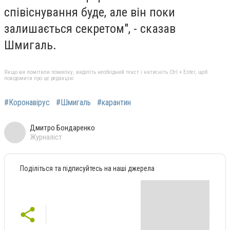
співіснування буде, але він поки
залишається секретом", - сказав
Шмигаль.
Якщо ви помітили помилку, виділіть необхідний текст і натисніть Ctrl + Enter, щоб
повідомити про це редакцію
#Коронавірус
#Шмигаль
#карантин
Дмитро Бондаренко
Журналіст
Поділіться та підписуйтесь на наші джерела