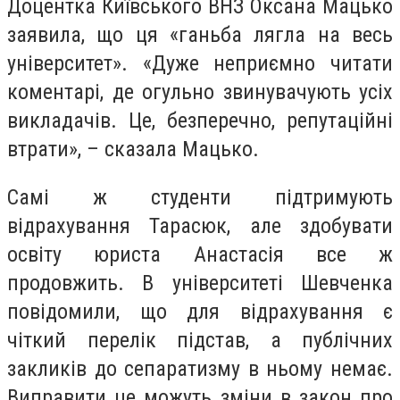
Доцентка Київського ВНЗ Оксана Мацько
заявила, що ця «ганьба лягла на весь
університет». «Дуже неприємно читати
коментарі, де огульно звинувачують усіх
викладачів. Це, безперечно, репутаційні
втрати», – сказала Мацько.
Самі ж студенти підтримують
відрахування Тарасюк, але здобувати
освіту юриста Анастасія все ж
продовжить. В університеті Шевченка
повідомили, що для відрахування є
чіткий перелік підстав, а публічних
закликів до сепаратизму в ньому немає.
Виправити це можуть зміни в закон про