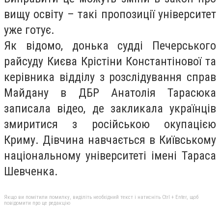
вищу освіту – такі пропозиції університет
уже готує.
Як відомо, донька судді Печерського
райсуду Києва Крістіни Константінової та
керівника відділу з розслідування справ
Майдану в ДБР Анатолія Тарасюка
записала відео, де закликала українців
змиритися з російською окупацією
Криму. Дівчина навчається в Київському
національному університеті імені Тараса
Шевченка.
Якщо ви помітили помилку, виділіть необхідний текст і натисніть Ctrl + Enter, щоб
повідомити про це редакцію