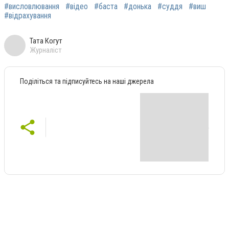
#висловлювання
#відео
#баста
#донька
#суддя
#виш
#відрахування
Тата Когут
Журналіст
Поділіться та підписуйтесь на наші джерела