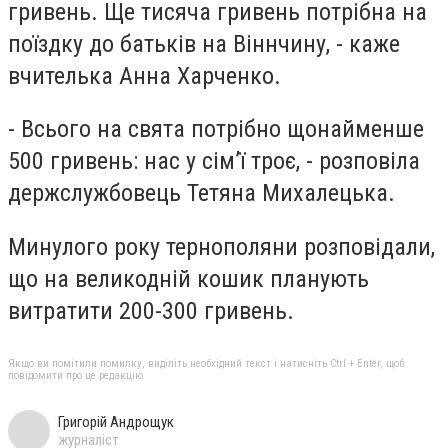
гривень. Ще тисяча гривень потрібна на
поїздку до батьків на Віннчину, - каже
вчителька Анна Харченко.
- Всього на свята потрібно щонайменше
500 гривень: нас у сім’ї троє, - розповіла
держслужбовець Тетяна Михалецька.
Минулого року тернополяни розповідали,
що на великодній кошик планують
витратити 200-300 гривень.
Якщо ви помітили помилку, виділіть необхідний текст і натисніть Ctrl + Enter, щоб
повідомити про це редакцію
Григорій Андрощук
журналіст