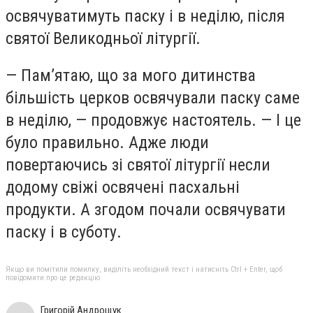
освячуватимуть паску і в неділю, після
святої Великодньої літургії.
— Пам’ятаю, що за мого дитинства
більшість церков освячували паску саме
в неділю, — продовжує настоятель. — І це
було правильно. Адже люди
повертаючись зі святої літургії несли
додому свіжі освячені пасхальні
продукти. А згодом почали освячувати
паску і в суботу.
Якщо ви помітили помилку, виділіть необхідний текст і натисніть Ctrl + Enter, щоб
повідомити про це редакцію
Григорій Андрощук