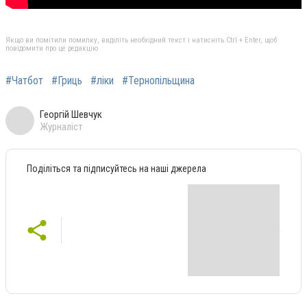
Якщо ви помітили помилку, виділіть необхідний текст і натисніть Ctrl + Enter, щоб
повідомити про це редакцію
#Чатбот
#Гриць
#ліки
#Тернопільщина
Георгій Шевчук
Журналіст
Поділіться та підписуйтесь на наші джерела