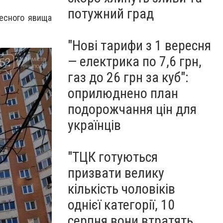
потужний град
бесного явища
"Нові тарифи з 1 вересня
— електрика по 7,6 грн,
газ до 26 грн за куб":
оприлюднено план
подорожчання цін для
українців
"ТЦК готуються
призвати велику
кількість чоловіків
однієї категорії, 10
серпня вони втратять