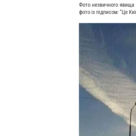
Фото незвичного явища у
фото із підписом: "Це Київ