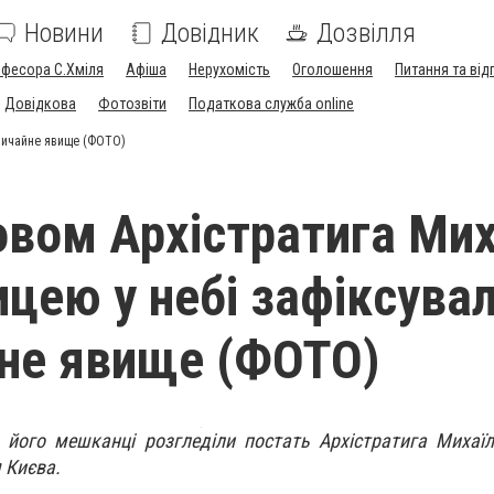
Новини
Довідник
Дозвілля
офесора С.Хміля
Афіша
Нерухомість
Оголошення
Питання та від
Довідкова
Фотозвіти
Податкова служба online
звичайне явище (ФОТО)
овом Архістратига Мих
ицею у небі зафіксува
не явище (ФОТО)
 його мешканці розгледіли постать Архістратига Михаї
 Києва.