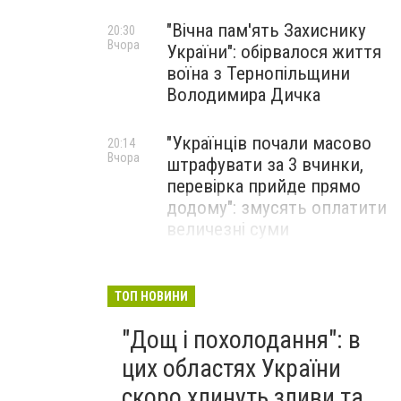
"Вічна пам'ять Захиснику
20:30
Вчора
України": обірвалося життя
воїна з Тернопільщини
Володимира Дичка
"Українців почали масово
20:14
Вчора
штрафувати за 3 вчинки,
перевірка прийде прямо
додому": змусять оплатити
величезні суми
"Українцям, які мають
18:47
Вчора
вдома газ, дали час до 15
ТОП НОВИНИ
серпня": важлива
"Дощ і похолодання": в
інформація про оплату
рахунків, що незабаром
цих областях України
прийдуть
скоро хлинуть зливи та