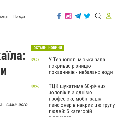
повіді
Погода
ОСТАННІ НОВИНИ
аїла:
У Тернополі міська рада
09:03
покриває різницю
ли
показників - небаланс води
ТЦК шукатиме 60-річних
08:43
чоловіків з однією
професією, мобілізація
ла. Саме його
пенсіонерів накриє цю групу
людей: 5 категорій