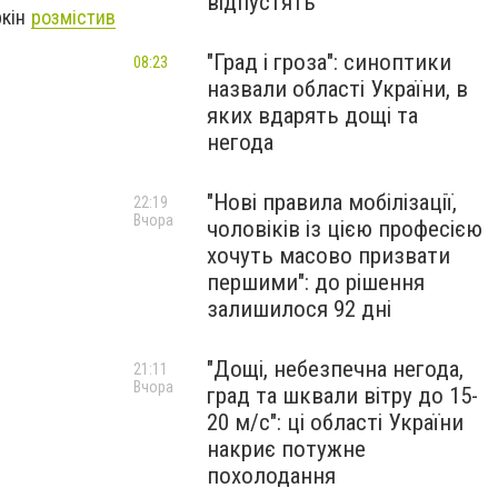
відпустять
ркін
розмістив
"Град і гроза": синоптики
08:23
назвали області України, в
яких вдарять дощі та
негода
"Нові правила мобілізації,
22:19
Вчора
чоловіків із цією професією
хочуть масово призвати
першими": до рішення
залишилося 92 дні
"Дощі, небезпечна негода,
21:11
Вчора
град та шквали вітру до 15-
20 м/с": ці області України
накриє потужне
похолодання