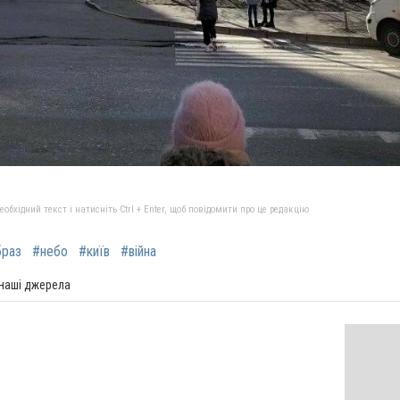
бхідний текст і натисніть Ctrl + Enter, щоб повідомити про це редакцію
браз
#небо
#київ
#війна
 наші джерела