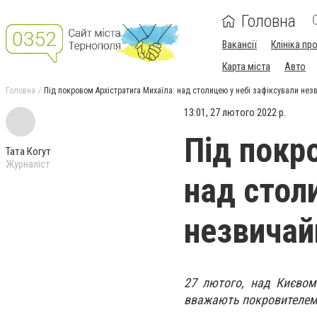
Головна
Вакансії
Клініка пр
Карта міста
Авто
Головна
Під покровом Архістратига Михаїла: над столицею у небі зафіксували не
13:01, 27 лютого 2022 р.
Під покр
Тата Когут
Журналіст
над стол
незвичай
27 лютого, над Києвом
вважають покровителем