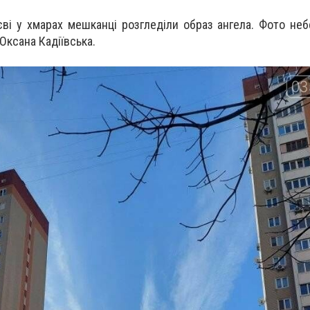
єві у хмарах мешканці розгледіли образ ангела. Фото не
Оксана Кадіївська.