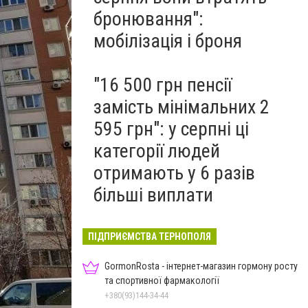
бронювання":
мобілізація і броня
"16 500 грн пенсії
замість мінімальних 2
595 грн": у серпні ці
категорії людей
отримають у 6 разів
більші виплати
ПІДПРИЄМСТВА ТЕРНОПОЛЯ
GormonRosta - інтернет-магазин гормону росту
та спортивної фармакології
+380(93)144-34-44