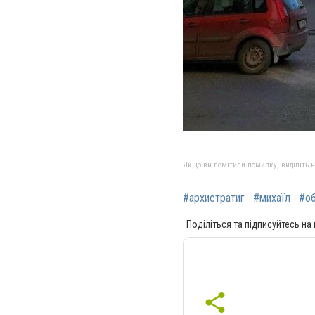
Якщо ви помітили помилку, виділіть нео
#архистратиг
#михаїл
#о
Поділіться та підписуйтесь на