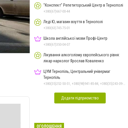
"Конспект" Репетиторський Центр в Тернополі
+380(67)667-00-44
Леді Ю, магазин взуття в Тернополі
+380(63)745-75-01
Школа англійської мови Профі-Центр
+380(67)350-04-07
Лікування алкоголізму європейського рівня:
лікар-нарколог Ярослав Коваленко
ЦУМ Тернопіль, Центральний універмаг
Тернопіль
+380(35)252-50-51, +380(98)941-85-84, +380(35)243-09-09, +380(98)831-44-51
Додати підприємство
ОГОЛОШЕННЯ