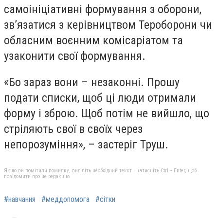
самоініціативні формування з оборони,
зв’язатися з керівництвом Тероборони чи
обласним воєнним комісаріатом та
узаконити свої формування.
«Бо зараз вони – незаконні. Прошу
подати списки, щоб ці люди отримали
форму і зброю. Щоб потім не вийшло, що
стріляють свої в своїх через
непорозуміння», – застеріг Труш.
Якщо ви помітили помилку, виділіть необхідний текст і натисніть Ctrl + Enter, щоб
повідомити про це редакцію
#навчання
#меддопомога
#сітки