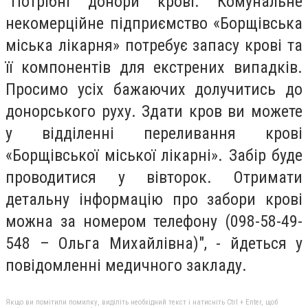
"Потрібні донори крові. Комунальне
некомерційне підприємство «Борщівська
міська лікарня» потребує запасу крові та
її компонентів для екстрених випадків.
Просимо усіх бажаючих долучитись до
донорського руху. Здати кров ви можете
у відділенні переливання крові
«Борщівської міської лікарні». Забір буде
проводитися у вівторок. Отримати
детальну інформацію про забори крові
можна за номером телефону (098-58-49-
548 – Ольга Михайлівна)", - йдеться у
повідомленні медичного закладу.
Якщо ви помітили помилку, виділіть необхідний текст і натисніть Ctrl + Enter, щоб