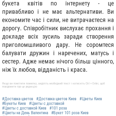
букета квітів по інтернету - це
привабливо і не має альтернативи. Ви
економите час і сили, не витрачаєтеся на
дорогу. Співробітник вислухає прохання і
докладе всіх зусиль заради створення
приголомшливого дару. Не соромтеся
балувати дружин і наречених, матусь і
сестер. Адже немає нічого більш цінного,
ніж їх любов, відданість і краса.
Якщо ви помітили помилку, виділіть необхідний текст і натисніть Ctrl + Enter, щоб
повідомити про це редакцію
#Доставка цветов
#Доставка цветов Киев
#Цветы Киев
#Букеты Киев
#Цветы с доставкой
#Цветы с доставкой Киев
#101 роза
#Цветы на День Валентина
#Букет 101 роза Киев