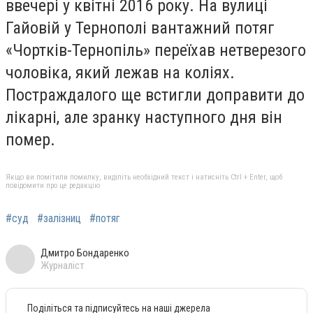
ввечері у квітні 2016 року. На вулиці
Гайовій у Тернополі вантажний потяг
«Чортків-Тернопіль» переїхав нетверезого
чоловіка, який лежав на коліях.
Постраждалого ще встигли доправити до
лікарні, але зранку наступного дня він
помер.
Якщо ви помітили помилку, виділіть необхідний текст і натисніть Ctrl + Enter, щоб
повідомити про це редакцію
#суд
#залізниц
#потяг
Дмитро Бондаренко
Журналіст
Поділіться та підписуйтесь на наші джерела