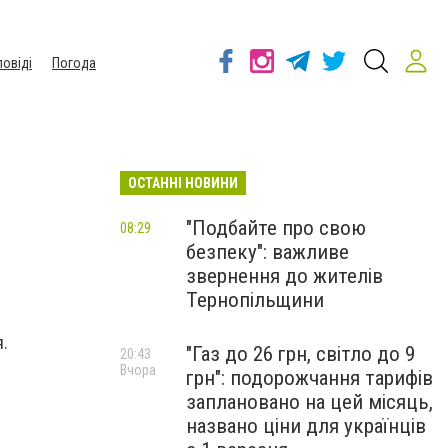
повіді
Погода
ОСТАННІ НОВИНИ
"Подбайте про свою
08:29
безпеку": важливе
звернення до жителів
Тернопільщини
я.
"Газ до 26 грн, світло до 9
20:43
Вчора
грн": подорожчання тарифів
заплановано на цей місяць,
названо ціни для українців