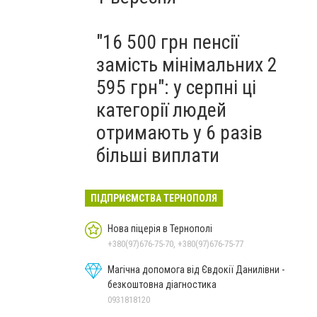
"16 500 грн пенсії
замість мінімальних 2
595 грн": у серпні ці
категорії людей
отримають у 6 разів
більші виплати
ПІДПРИЄМСТВА ТЕРНОПОЛЯ
Нова піцерія в Тернополі
+380(97)676-75-70, +380(97)676-75-77
Магічна допомога від Євдокії Данилівни -
безкоштовна діагностика
0931818120