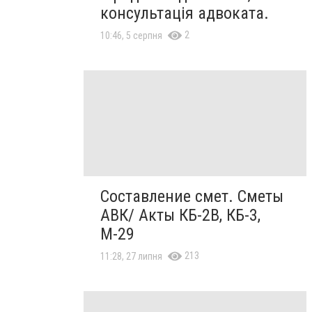
консультація адвоката.
2
10:46, 5 серпня
Составление смет. Сметы
АВК/ Акты КБ-2В, КБ-3,
М-29
213
11:28, 27 липня