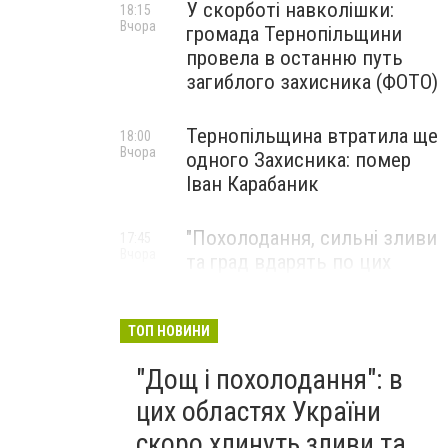
У скорботі навколішки:
18:15
Вчора
громада Тернопільщини
провела в останню путь
загиблого захисника (ФОТО)
Тернопільщина втратила ще
18:00
Вчора
одного Захисника: помер
Іван Карабаник
"Похолодання, сильні зливи
17:45
Вчора
та град вдарять по цих
областях України": у регіон
ввірветься потужна гроза
та шквальний вітер
ТОП НОВИНИ
"Дощ і похолодання": в
цих областях України
скоро хлинуть зливи та