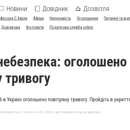
Новини
Довідник
Дозвілля
офесора С.Хміля
Афіша
Нерухомість
Оголошення
Питання та від
Довідкова
Фотозвіти
Податкова служба online
небезпека: оголошено
у тривогу
26 в Україні оголошено повітряну тривогу. Пройдіть в укритт
бхідний текст і натисніть Ctrl + Enter, щоб повідомити про це редакцію