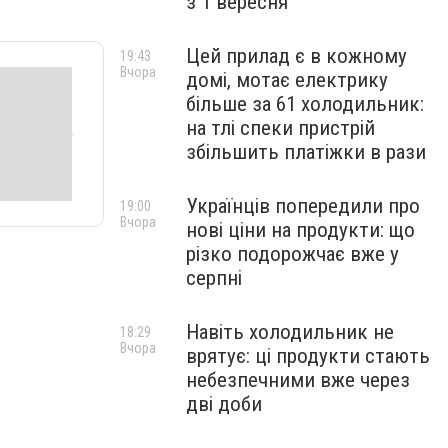
з 1 вересня
Цей прилад є в кожному
19:43
Вчора
домі, мотає електрику
більше за 61 холодильник:
на тлі спеки пристрій
збільшить платіжки в рази
Українців попередили про
19:00
Вчора
нові ціни на продукти: що
різко подорожчає вже у
серпні
Навіть холодильник не
18:29
Вчора
врятує: ці продукти стають
небезпечними вже через
дві доби