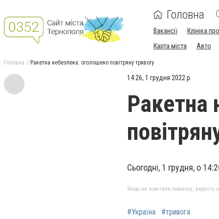
Головна
Вакансії
Клініка пр
Карта міста
Авто
Головна
Ракетна небезпека: оголошено повітряну тривогу
14:26, 1 грудня 2022 р.
Ракетна 
повітрян
Сьогодні, 1 грудня, о 14:
Якщо ви помітили помилку, виділіть нео
#Україна
#тривога