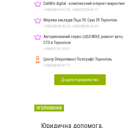
DaliWin digital - комплексний інтернет маркетинг
+380(68)510-61-55, +380(67)354-02-11
Мережа закладів Піца 39, Суші 39 Тернопіль
+380(50)393-92-39, +380(98)393-92-39
Авторизований сервіс LIQUI MOLY, ремонт авто,
СТО в Тернополі
+380(97)761-30-31
Центр Оперативної Поліграфії Тернопіль
+380(68)052-87-77
Додати підприємство
ОГОЛОШЕННЯ
Юридична допомога,