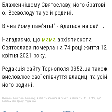
Блаженнішому Святославу, його братові
о. Всеволоду та усій родині.
Вічна йому пам’ять!" - йдеться на сайті.
Нагадаємо, що
мама
архієпископа
Святослава померла на 74 році життя 12
квітня 2021 року.
Редакція сайту Тернополя 0352.ua також
висловлює свої співчуття владиці та усій
його родині.
Якщо ви помітили помилку, виділіть необхідний текст і натисніть Ctrl + Enter, щоб
повідомити про це редакцію