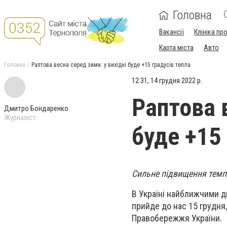
Головна
Вакансії
Клініка пр
Карта міста
Авто
Головна
Раптова весна серед зими: у вихідні буде +15 градусів тепла
12:31, 14 грудня 2022 р.
Раптова в
Дмитро Бондаренко
Журналіст
буде +15 
Сильне підвищення темп
В Україні найближчими д
прийде до нас 15 грудня,
Правобережжя України.