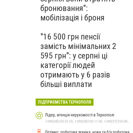
бронювання":
мобілізація і броня
"16 500 грн пенсії
замість мінімальних 2
595 грн": у серпні ці
категорії людей
отримають у 6 разів
більші виплати
ПІДПРИЄМСТВА ТЕРНОПОЛЯ
Лідер, агенція нерухомості в Тернополі
+380(68)350-33-50, +380(68)550-11-00, +380(97)550-08-42, +380(66)048-42-70
Оптімус, побутова техніка, нова та б/у побутова