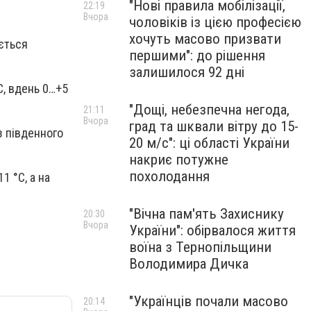
"Нові правила мобілізації,
22:19
Вчора
чоловіків із цією професією
хочуть масово призвати
ається
першими": до рішення
залишилося 92 дні
С, вдень 0…+5
"Дощі, небезпечна негода,
21:11
Вчора
град та шквали вітру до 15-
 з південного
20 м/с": ці області України
накриє потужне
похолодання
1 °С, а на
"Вічна пам'ять Захиснику
20:30
Вчора
України": обірвалося життя
воїна з Тернопільщини
Володимира Дичка
"Українців почали масово
20:14