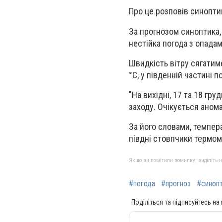
Про це розповів синоптик
За прогнозом синоптика, 
нестійка погода з опадам
Швидкість вітру сягатим
°С, у південній частині 
"На вихідні, 17 та 18 гр
заходу. Очікується анома
За його словами, темпера
півдні стовпчики термом
Якщо ви помітили помилку, виділіть нео
#погода
#прогноз
#синоп
Поділіться та підписуйтесь на