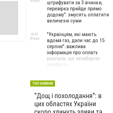
Вчора
штрафувати за 3 вчинки,
перевірка прийде прямо
додому": змусять оплатити
величезні суми
"Українцям, які мають
18:47
Вчора
вдома газ, дали час до 15
серпня": важлива
інформація про оплату
рахунків, що незабаром
прийдуть
Після аномальної спеки
18:29
Вчора
Тернопільщину накриє
ТОП НОВИНИ
негода: синоптики
"Дощ і похолодання": в
попередили про небезпеку
цих областях України
скоро хлинуть зливи та