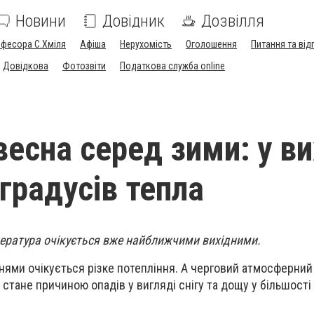
Новини
Довідник
Дозвілля
офесора С.Хміля
Афіша
Нерухомість
Оголошення
Питання та від
Довідкова
Фотозвіти
Податкова служба online
есна серед зими: у ви
градусів тепла
ература очікується вже найближчими вихідними.
нями очікується різке потепління. А черговий атмосферний
 стане причиною опадів у вигляді снігу та дощу у більшості