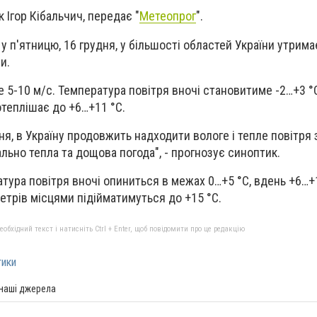
 Ігор Кібальчич, передає "
Метеопрог
".
у п'ятницю, 16 грудня, у більшості областей України утрим
и.
е 5-10 м/с. Температура повітря вночі становитиме -2…+3 °
потеплішає до +6…+11 °С.
удня, в Україну продовжить надходити вологе і тепле повітря
льно тепла та дощова погода", - прогнозує синоптик.
тура повітря вночі опиниться в межах 0…+5 °С, вдень +6…+1
етрів місцями підійматимуться до +15 °С.
бхідний текст і натисніть Ctrl + Enter, щоб повідомити про це редакцію
тики
 наші джерела