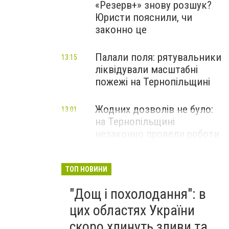
«Резерв+» знову розшук?
Юристи пояснили, чи
законно це
Палали поля: рятувальники
13:15
ліквідували масштабні
пожежі на Тернопільщині
Жодних дозволів не було:
13:01
на Тернопільщині
незаконно провели роботи
в руслі річки Золота Липа
ТОП НОВИНИ
"Дощ і похолодання": в
цих областях України
скоро хлинуть зливи та