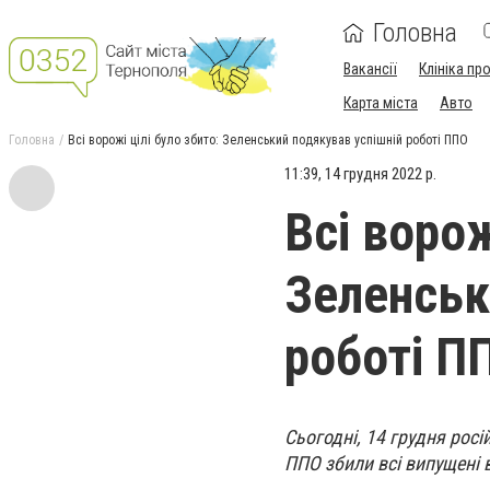
Головна
Вакансії
Клініка пр
Карта міста
Авто
Головна
Всі ворожі цілі було збито: Зеленський подякував успішній роботі ППО
11:39, 14 грудня 2022 р.
Всі ворож
Зеленськ
роботі П
Сьогодні, 14 грудня росі
ППО збили всі випущені в