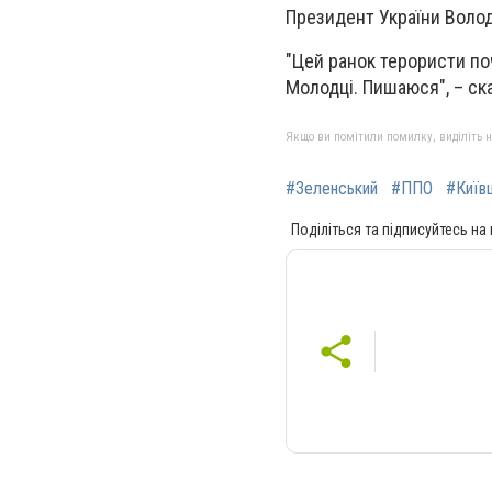
Президент України Волод
"Цей ранок терористи по
Молодці. Пишаюся", – ска
Якщо ви помітили помилку, виділіть нео
#Зеленський
#ППО
#Київ
Поділіться та підписуйтесь на