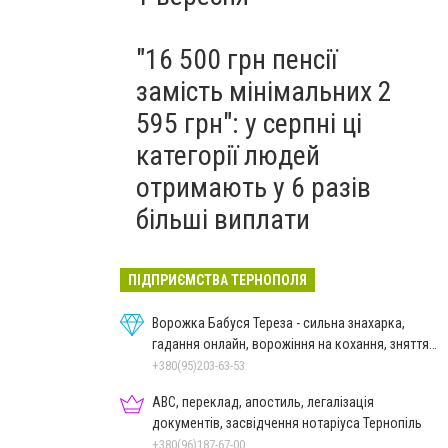
"16 500 грн пенсії
замість мінімальних 2
595 грн": у серпні ці
категорії людей
отримають у 6 разів
більші виплати
ПІДПРИЄМСТВА ТЕРНОПОЛЯ
Ворожка Бабуся Тереза - сильна знахарка,
гадання онлайн, ворожіння на кохання, зняття
порчі
+380(95)203-63-53
ABC, переклад, апостиль, легалізація
документів, засвідчення нотаріуса Тернопіль
+380(96)187-67-00