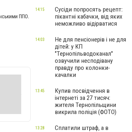
Сусіди попросять рецепт:
14:15
пікантні кабачки, від яких
їнськими ППО.
неможливо відірватися
Не для пенсіонерів і не для
14:03
дітей: у КП
"Тернопільводоканал"
озвучили несподівану
правду про колонки-
качалки
Купив посвідчення в
13:45
інтернеті за 27 тисяч:
жителя Тернопільщини
викрила поліція (ФОТО)
Сплатили штраф, а в
13:28