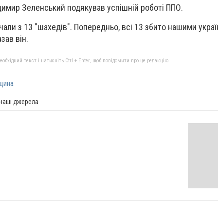
имир Зеленський подякував успішній роботі ППО.
чали з 13 "шахедів". Попередньо, всі 13 збито нашими укра
зав він.
бхідний текст і натисніть Ctrl + Enter, щоб повідомити про це редакцію
щина
 наші джерела