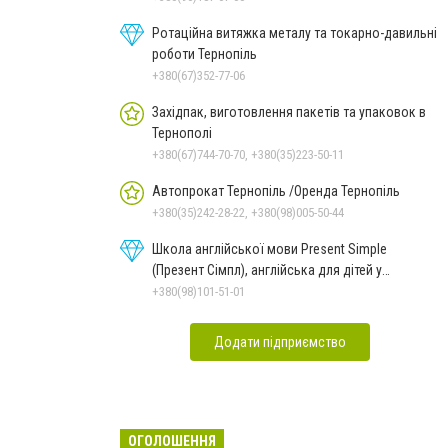
Ротаційна витяжка металу та токарно-давильні
роботи Тернопіль
+380(67)352-77-06
Західпак, виготовлення пакетів та упаковок в
Тернополі
+380(67)744-70-70, +380(35)223-50-11
Автопрокат Тернопіль /Оренда Тернопіль
+380(35)242-28-22, +380(98)005-50-44
Школа англійської мови Present Simple
(Презент Сімпл), англійська для дітей у
Тернополі
+380(98)101-51-01
Додати підприємство
ОГОЛОШЕННЯ