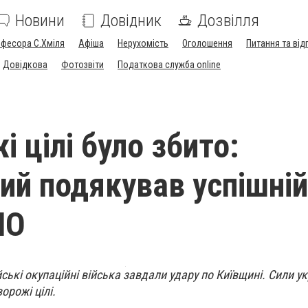
Новини
Довідник
Дозвілля
офесора С.Хміля
Афіша
Нерухомість
Оголошення
Питання та від
Довідкова
Фотозвіти
Податкова служба online
і цілі було збито:
ий подякував успішній
ПО
йські окупаційні війська завдали удару по Київщині. Сили у
орожі цілі.