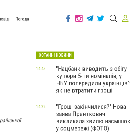
повіді
Погода
ОСТАННІ НОВИНИ
"Нацбанк виводить з обігу
14:45
купюри 5-ти номіналів, у
НБУ попередили українців":
як не втратити гроші
"Гроші закінчилися?" Нова
14:22
заява Пренткович
країнської
викликала хвилю насмішок
у соцмережі (ФОТО)