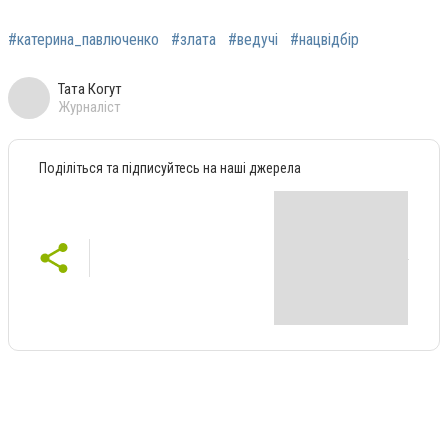
#катерина_павлюченко
#злата
#ведучі
#нацвідбір
Тата Когут
Журналіст
Поділіться та підписуйтесь на наші джерела