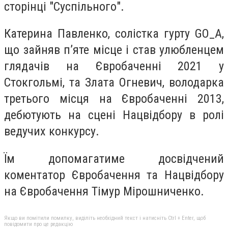
сторінці "Суспільного".
Катерина Павленко, солістка гурту GO_A,
що зайняв п’яте місце і став улюбленцем
глядачів на Євробаченні 2021 у
Стокгольмі, та Злата Огневич, володарка
третього місця на Євробаченні 2013,
дебютують на сцені Нацвідбору в ролі
ведучих конкурсу.
Їм допомагатиме досвідчений
коментатор Євробачення та Нацвідбору
на Євробачення Тімур Мірошниченко.
Якщо ви помітили помилку, виділіть необхідний текст і натисніть Ctrl + Enter, щоб
повідомити про це редакцію