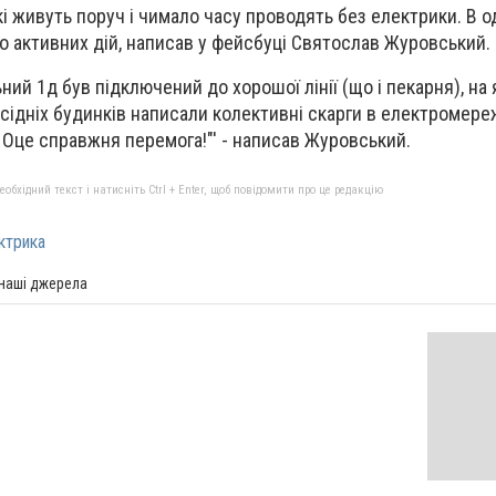
кі живуть поруч і чимало часу проводять без електрики. В 
о активних дій, написав у фейсбуці Святослав Журовський.
ний 1д був підключений до хорошої лінії (що і пекарня), на
сідніх будинків написали колективні скарги в електромережі
. Оце справжня перемога!"' - написав Журовський.
бхідний текст і натисніть Ctrl + Enter, щоб повідомити про це редакцію
ктрика
 наші джерела