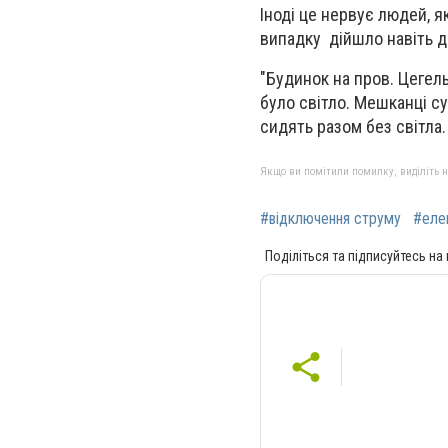
Іноді це нервує людей, я
випадку дійшло навіть д
"Будинок на пров. Цегель
було світло. Мешканці су
сидять разом без світла
Якщо ви помітили помилку, виділіть нео
#відключення струму
#еле
Поділіться та підписуйтесь на