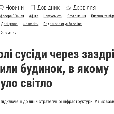
Новини
Довідник
Дозвілля
офесора С.Хміля
Афіша
Нерухомість
Оголошення
Питання та від
Довідкова
Фотозвіти
Податкова служба online
 було світло
лі сусіди через заздр
или будинок, в якому
уло світло
і підключені до ліній стратегічної інфраструктури. У них за