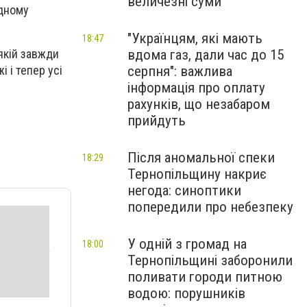
величезні суми
одному
"Українцям, які мають
18:47
вдома газ, дали час до 15
 якій завжди
серпня": важлива
 і тепер усі
інформація про оплату
рахунків, що незабаром
прийдуть
Після аномальної спеки
18:29
Тернопільщину накриє
негода: синоптики
попередили про небезпеку
У одній з громад на
18:00
Тернопільщині заборонили
поливати городи питною
водою: порушників