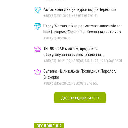
Автошкола Двигун, курси водіїв Тернопіль
+380(35)251-06-45, +38 097 034 91 91
Happy Woman, лікар дерматолог-анестезіолог
Інни Назарчук Тернопіль, лікування виключно
важких станів
+380(96)006-20-00
ТЕПЛО-СТАР монтаж, продаж та
обслуговування систем опалення,
кондиціонерів та вентиляції, сантехніка
+380(97)101-21-00, +380(66)333-31-27, +380(96)102-01-20
Султана - Цілителька, Провидиця, Таролог,
Знахарка
+380(68)459-28-52, +380(99)257-38-55
Додати підприємство
ОГОЛОШЕННЯ