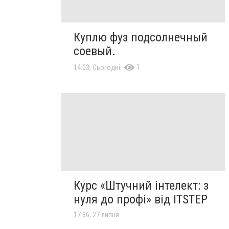
Куплю фуз подсолнечный
соевый.
1
14:03, Сьогодні
Курс «Штучний інтелект: з
нуля до профі» від ITSTEP
17:36, 27 липня