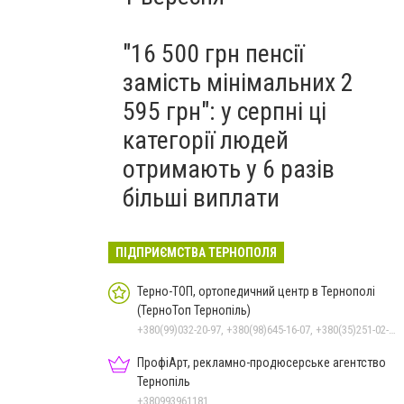
"16 500 грн пенсії
замість мінімальних 2
595 грн": у серпні ці
категорії людей
отримають у 6 разів
більші виплати
ПІДПРИЄМСТВА ТЕРНОПОЛЯ
Терно-ТОП, ортопедичний центр в Тернополі
(ТерноТоп Тернопіль)
+380(99)032-20-97, +380(98)645-16-07, +380(35)251-02-02
ПрофіАрт, рекламно-продюсерське агентство
Тернопіль
+380993961181