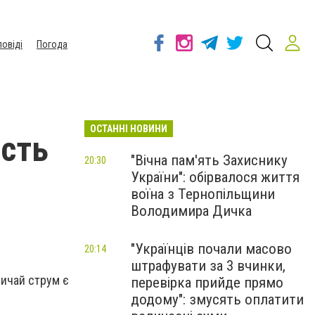
повіді
Погода
ОСТАННІ НОВИНИ
ість
"Вічна пам'ять Захиснику
20:30
України": обірвалося життя
воїна з Тернопільщини
Володимира Дичка
"Українців почали масово
20:14
штрафувати за 3 вчинки,
звичай струм є
перевірка прийде прямо
додому": змусять оплатити