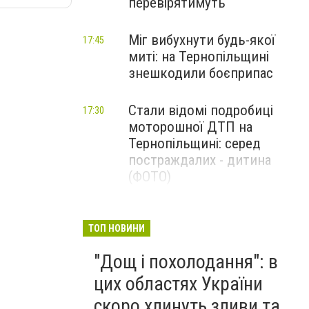
перевірятимуть
Міг вибухнути будь-якої
17:45
миті: на Тернопільщині
знешкодили боєприпас
Стали відомі подробиці
17:30
моторошної ДТП на
Тернопільщині: серед
постраждалих - дитина
(ФОТО)
Гаряча вода повертається: у
17:00
Тернополі запустили
ТОП НОВИНИ
котельню після ремонту
"Дощ і похолодання": в
цих областях України
скоро хлинуть зливи та