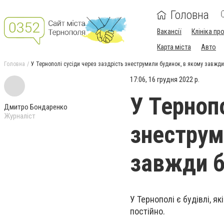
Головна
Вакансії
Клініка пр
Карта міста
Авто
Головна
У Тернополі сусіди через заздрість знеструмили будинок, в якому завжди
17:06, 16 грудня 2022 р.
У Тернопо
Дмитро Бондаренко
Журналіст
знеструм
завжди б
У Тернополі є будівлі, як
постійно.