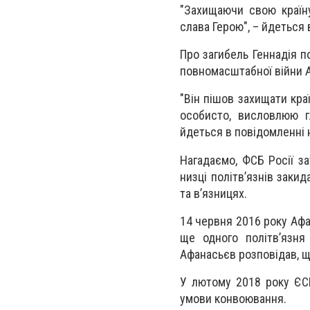
"Захищаючи свою країну
слава Герою", – йдеться
Про загибель Геннадія п
повномасштабної війни А
"Він пішов захищати кра
особисто, висловлюю гл
йдеться в повідомленні 
Нагадаємо, ФСБ Росії з
низці політв’язнів закид
та в’язницях.
14 червня 2016 року Аф
ще одного політв’язня
Афанасьєв розповідав, що
У лютому 2018 року ЄС
умови конвоювання.