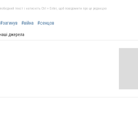
бхідний текст і натисніть Ctrl + Enter, щоб повідомити про це редакцію
#загинув
#війна
#сенцов
 наші джерела