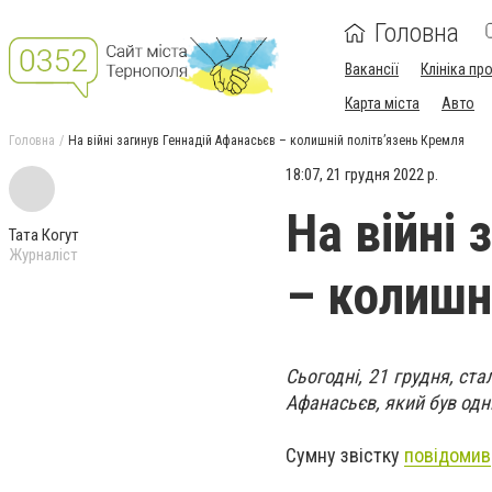
Головна
Вакансії
Клініка пр
Карта міста
Авто
Головна
На війні загинув Геннадій Афанасьєв – колишній політв’язень Кремля
18:07, 21 грудня 2022 р.
На війні
Тата Когут
Журналіст
– колишн
Сьогодні, 21 грудня, ста
Афанасьєв, який був одни
Сумну звістку
повідомив