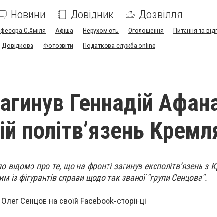
Новини
Довідник
Дозвілля
офесора С.Хміля
Афіша
Нерухомість
Оголошення
Питання та від
Довідкова
Фотозвіти
Податкова служба online
 загинув Геннадій Афан
ій політв’язень Кремл
ло відомо про те, що на фронті загинув експолітв’язень з 
м із фігурантів справи щодо так званої "групи Сенцова".
Олег Сенцов на своїй Facebook-сторінці