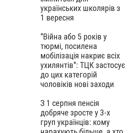
українських школярів з
1 вересня
"Війна або 5 років у
тюрмі, посилена
мобілізація накриє всіх
ухилянтів": ТЦК застосує
до цих категорій
чоловіків нові заходи
З 1 серпня пенсія
добряче зросте у 3-х
груп українців: кому
нарахують більше, а хто