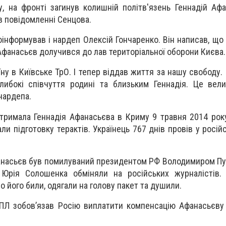
, на фронті загинув колишній політв'язень Геннадій Афа
 в повідомленні Сенцова.
оінформував і нардеп Олексій Гончаренко. Він написав, що
фанасьєв долучився до лав територіальної оборони Києва.
їну в Київське ТрО. І тепер віддав життя за нашу свободу.
ибокі співчуття родині та близьким Геннадія. Це вели
нардепа.
атримала Геннадія Афанасьєва в Криму 9 травня 2014 рок
али підготовку терактів. Українець 767 днів провів у росій
анасьєв був помилуваний президентом РФ Володимиром Пут
 Юрія Солошенка обміняли на російських журналістів. 
 його били, одягали на голову пакет та душили.
ПЛ зобов’язав Росію виплатити компенсацію Афанасьєву