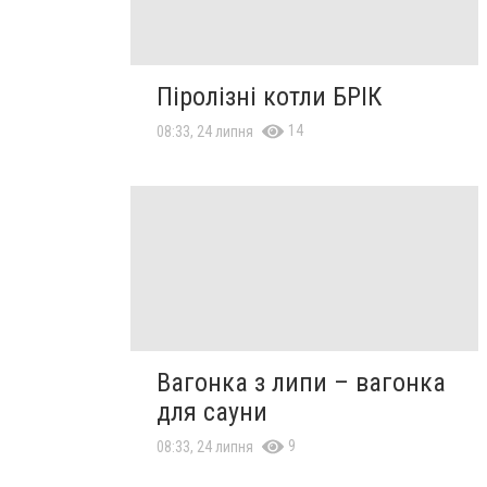
Піролізні котли БРІК
14
08:33, 24 липня
Вагонка з липи – вагонка
для сауни
9
08:33, 24 липня