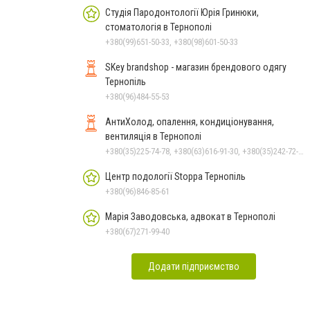
Студія Пародонтології Юрія Гринюки,
стоматологія в Тернополі
+380(99)651-50-33, +380(98)601-50-33
SKey brandshop - магазин брендового одягу
Тернопіль
+380(96)484-55-53
АнтиХолод, опалення, кондиціонування,
вентиляція в Тернополі
+380(35)225-74-78, +380(63)616-91-30, +380(35)242-72-37
Центр подології Stoppa Тернопіль
+380(96)846-85-61
Марія Заводовська, адвокат в Тернополі
+380(67)271-99-40
Додати підприємство