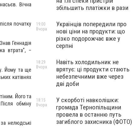
на тлі спеки пристрій
насьєв. Вічна
збільшить платіжки в рази
Українців попередили про
 після початку
19:00
Вчора
нові ціни на продукти: що
різко подорожчає вже у
 Знав Геннадія
серпні
ка втрата", –
Навіть холодильник не
18:29
Вчора
врятує: ці продукти стають
у. Йому та ще
небезпечними вже через
ських катівнях
дві доби
іним. Його та
У скорботі навколішки:
18:15
Після обміну
Вчора
громада Тернопільщини
провела в останню путь
загиблого захисника (ФОТО)
 за нелюдські