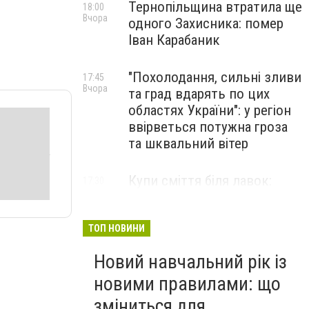
Тернопільщина втратила ще
18:00
Вчора
одного Захисника: помер
Іван Карабаник
"Похолодання, сильні зливи
17:45
Вчора
та град вдарять по цих
областях України": у регіон
ввірветься потужна гроза
та шквальний вітер
Купи сміття біля лавок:
17:30
Вчора
житель Тернопільщини не
стримав емоцій від
побаченого у парку (ВІДЕО)
ТОП НОВИНИ
Новий навчальний рік із
новими правилами: що
зміниться для