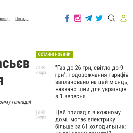
повіді
Погода
ОСТАННІ НОВИНИ
асьєв
"Газ до 26 грн, світло до 9
20:43
Вчора
грн": подорожчання тарифів
я
заплановано на цей місяць,
названо ціни для українців
з 1 вересня
Криму Геннадій
Цей прилад є в кожному
19:43
Вчора
домі, мотає електрику
більше за 61 холодильник: