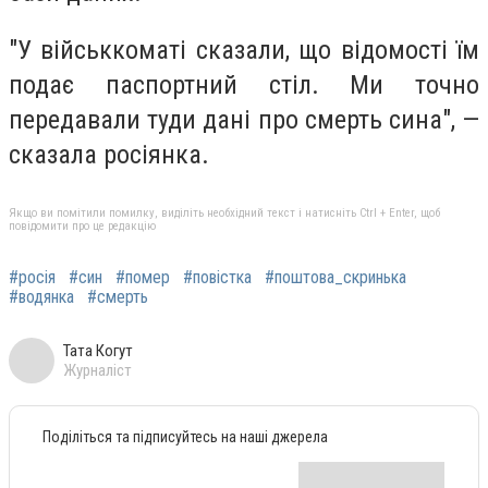
"У військкоматі сказали, що відомості їм
подає паспортний стіл. Ми точно
передавали туди дані про смерть сина", —
сказала росіянка.
Якщо ви помітили помилку, виділіть необхідний текст і натисніть Ctrl + Enter, щоб
повідомити про це редакцію
#росія
#син
#помер
#повістка
#поштова_скринька
#водянка
#смерть
Тата Когут
Журналіст
Поділіться та підписуйтесь на наші джерела