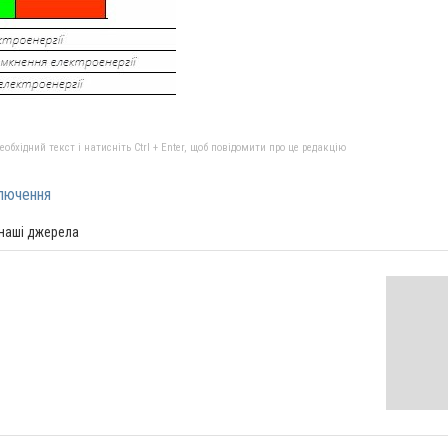
бхідний текст і натисніть Ctrl + Enter, щоб повідомити про це редакцію
лючення
 наші джерела