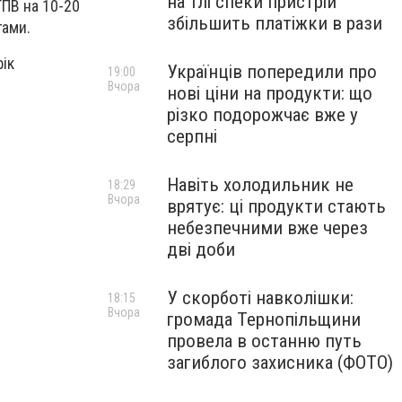
на тлі спеки пристрій
ГПВ на 10-20
збільшить платіжки в рази
гами.
ік
Українців попередили про
19:00
Вчора
нові ціни на продукти: що
різко подорожчає вже у
серпні
Навіть холодильник не
18:29
Вчора
врятує: ці продукти стають
небезпечними вже через
дві доби
У скорботі навколішки:
18:15
Вчора
громада Тернопільщини
провела в останню путь
загиблого захисника (ФОТО)