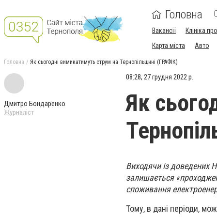
Головна
Вакансії
Клініка пр
Карта міста
Авто
Головна
Як сьогодні вимикатимуть струм на Тернопільщині (ГРАФІК)
08:28, 27 грудня 2022 р.
Як сього
Дмитро Бондаренко
Журналіст
Тернопіл
Виходячи із доведених Н
залишається «проходжен
споживання електроенерг
Тому, в дані періоди, мо