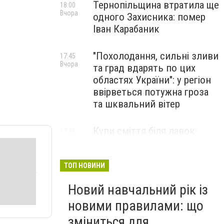
Тернопільщина втратила ще
18:00
Вчора
одного Захисника: помер
Іван Карабаник
"Похолодання, сильні зливи
17:45
Вчора
та град вдарять по цих
областях України": у регіон
ввірветься потужна гроза
та шквальний вітер
Купи сміття біля лавок:
17:30
Вчора
житель Тернопільщини не
стримав емоцій від
побаченого у парку (ВІДЕО)
ТОП НОВИНИ
Новий навчальний рік із
новими правилами: що
зміниться для