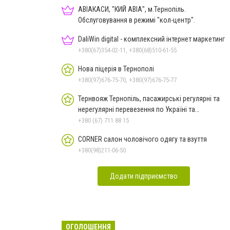
АВІАКАСИ, "КИЙ АВІА", м.Тернопіль.
Обслуговування в режимі "кол-центр".
DaliWin digital - комплексний інтернет маркетинг
+380(67)354-02-11, +380(68)510-61-55
Нова піцерія в Тернополі
+380(97)676-75-70, +380(97)676-75-77
Тернвояж Тернопіль, пасажирські регулярні та
нерегулярні перевезення по Україні та
закордон
+380 (67) 711 88 15
CORNER салон чоловічого одягу та взуття
+380(98)211-06-50
Додати підприємство
ОГОЛОШЕННЯ