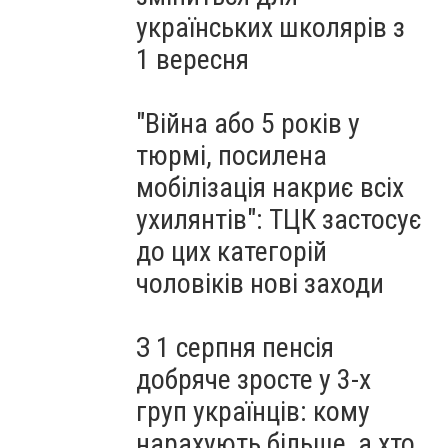
українських школярів з
1 вересня
"Війна або 5 років у
тюрмі, посилена
мобілізація накриє всіх
ухилянтів": ТЦК застосує
до цих категорій
чоловіків нові заходи
З 1 серпня пенсія
добряче зросте у 3-х
груп українців: кому
нарахують більше, а хто