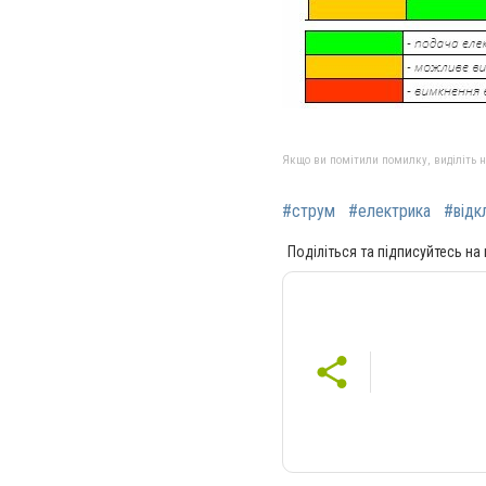
Якщо ви помітили помилку, виділіть нео
#струм
#електрика
#відк
Поділіться та підписуйтесь на