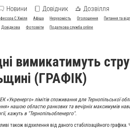
Новини
Довідник
Дозвілля
офесора С.Хміля
Афіша
Нерухомість
Оголошення
Питання та від
Довідкова
Фотозвіти
Податкова служба online
дні вимикатимуть стру
ьщині (ГРАФІК)
ЕК «Укренерго» лімітів споживання для Тернопільської обл
ня» нашою областю ранкових та вечірніх максимумів на
ії, кажуть в "Тернопільобленерго".
жливі також відхилення від даного стабілізаційного графіка. 