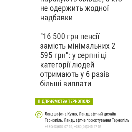
не одержить жодної
надбавки
"16 500 грн пенсії
замість мінімальних 2
595 грн": у серпні ці
категорії людей
отримають у 6 разів
більші виплати
ПІДПРИЄМСТВА ТЕРНОПОЛЯ
Ландшафтна Кузня, Ландшафтний дизайн
Тернопіль, Ландшафтне проєктування Тернопіль
+380(63)057-07-55, +380(96)345-57-52