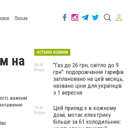
повіді
Погода
ОСТАННІ НОВИНИ
м на
"Газ до 26 грн, світло до 9
20:43
Вчора
грн": подорожчання тарифів
заплановано на цей місяць,
названо ціни для українців
з 1 вересня
асті, важким
вантаження
Цей прилад є в кожному
19:43
Вчора
домі, мотає електрику
більше за 61 холодильник:
Час