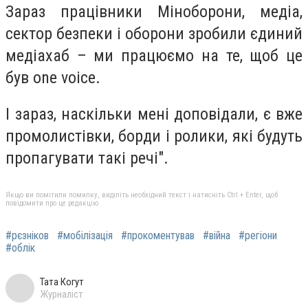
Зараз працівники Міноборони, медіа,
сектор безпеки і оборони зробили єдиний
медіахаб – ми працюємо на те, щоб це
був one voice.
І зараз, наскільки мені доповідали, є вже
промолистівки, борди і ролики, які будуть
пропагувати такі речі".
Якщо ви помітили помилку, виділіть необхідний текст і натисніть Ctrl + Enter, щоб
повідомити про це редакцію
#рєзніков
#мобілізація
#прокоментував
#війна
#регіони
#облік
Тата Когут
Журналіст