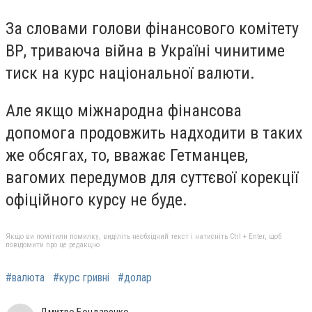
За словами голови фінансового комітету
ВР, триваюча війна в Україні чинитиме
тиск на курс національної валюти.
Але якщо міжнародна фінансова
допомога продовжить надходити в таких
же обсягах, то, вважає Гетманцев,
вагомих передумов для суттєвої корекції
офіційного курсу не буде.
Якщо ви помітили помилку, виділіть необхідний текст і натисніть Ctrl + Enter, щоб
повідомити про це редакцію
#валюта
#курс гривні
#долар