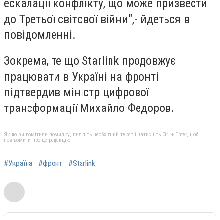
ескалації конфлікту, що може призвести
до Третьої світової війни",- йдеться в
повідомленні.
Зокрема, те що Starlink продовжує
працювати в Україні на фронті
підтвердив міністр цифрової
трансформації Михайло Федоров.
Якщо ви помітили помилку, виділіть необхідний текст і натисніть Ctrl + Enter, щоб
повідомити про це редакцію
#Україна
#фронт
#Starlink