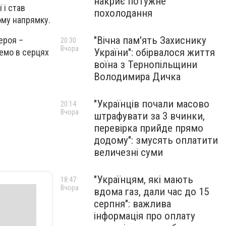
накриє потужне
 і став
похолодання
ому напрямку.
"Вічна пам'ять Захиснику
ероя –
20:30
Вчора
України": обірвалося життя
жемо в серцях
воїна з Тернопільщини
Володимира Дичка
"Українців почали масово
20:14
Вчора
штрафувати за 3 вчинки,
перевірка прийде прямо
додому": змусять оплатити
величезні суми
"Українцям, які мають
18:47
Вчора
вдома газ, дали час до 15
серпня": важлива
інформація про оплату