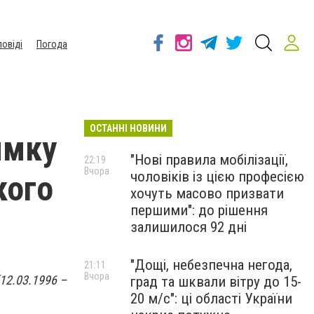
повіді
Погода
ОСТАННІ НОВИНИ
ямку
"Нові правила мобілізації,
22:19
Вчора
чоловіків із цією професією
кого
хочуть масово призвати
першими": до рішення
залишилося 92 дні
"Дощі, небезпечна негода,
21:11
Вчора
12.03.1996 –
град та шквали вітру до 15-
20 м/с": ці області України