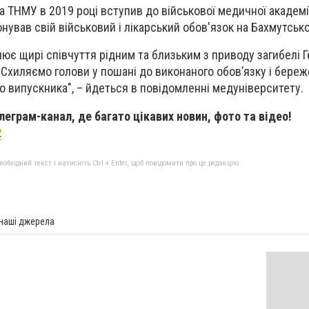
 ТНМУ в 2019 році вступив до військової медичної академії
нував свій військовий і лікарський обов'язок на Бахмутськ
є щирі співчуття рідним та близьким з приводу загибелі Г
Схиляємо голови у пошані до виконаного обов’язку і бере
го випускника", – йдеться в повідомленні медуніверситету.
еграм-канал, де багато цікавих новин, фото та відео!
2
бхідний текст і натисніть Ctrl + Enter, щоб повідомити про це редакцію
 наші джерела