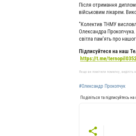
Після отримання диплома
військовим лікарем. Вико
"Колектив ТНМУ висловлю
Олександра Прокопчука. 
світла пам'ять про нашо
Підписуйтеся на наш Тел
https://t.me/ternopil035
Якщо ви помітили помилку, виділіть нео
#Олександр Прокопчук
Поділіться та підписуйтесь на