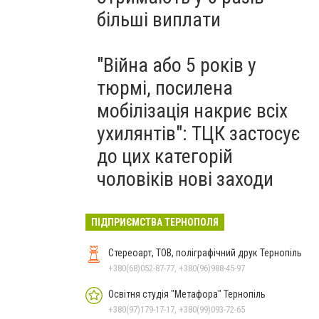
більші виплати
"Війна або 5 років у
тюрмі, посилена
мобілізація накриє всіх
ухилянтів": ТЦК застосує
до цих категорій
чоловіків нові заходи
ПІДПРИЄМСТВА ТЕРНОПОЛЯ
Стереоарт, ТОВ, поліграфічний друк Тернопіль
+380(68)052-87-77, +380(96)988-45-97
Освітня студія "Метафора" Тернопіль
+380(97)179-17-17, +380(99)093-72-65