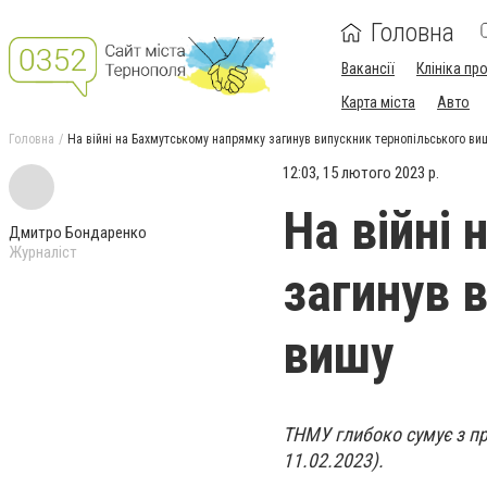
Головна
Вакансії
Клініка пр
Карта міста
Авто
Головна
На війні на Бахмутському напрямку загинув випускник тернопільського ви
12:03, 15 лютого 2023 р.
На війні
Дмитро Бондаренко
Журналіст
загинув 
вишу
ТНМУ глибоко сумує з пр
11.02.2023).