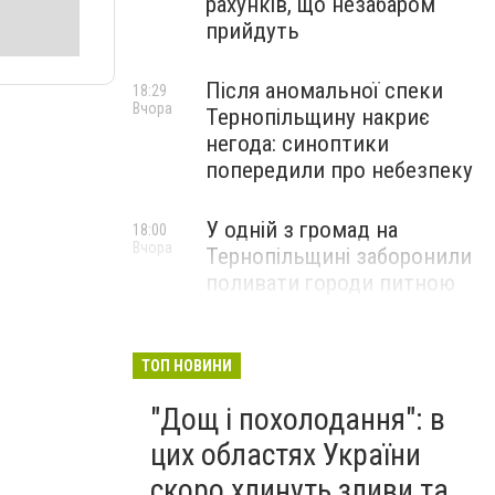
рахунків, що незабаром
прийдуть
Після аномальної спеки
18:29
Вчора
Тернопільщину накриє
негода: синоптики
попередили про небезпеку
У одній з громад на
18:00
Вчора
Тернопільщині заборонили
поливати городи питною
водою: порушників
перевірятимуть
ТОП НОВИНИ
Міг вибухнути будь-якої
17:45
"Дощ і похолодання": в
Вчора
миті: на Тернопільщині
знешкодили боєприпас
цих областях України
скоро хлинуть зливи та