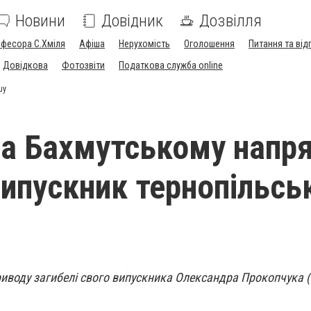
Новини
Довідник
Дозвілля
офесора С.Хміля
Афіша
Нерухомість
Оголошення
Питання та від
Довідкова
Фотозвіти
Податкова служба online
шу
 на Бахмутському напр
випускник тернопільсь
иводу загибелі свого випускника Олександра Прокопчука (