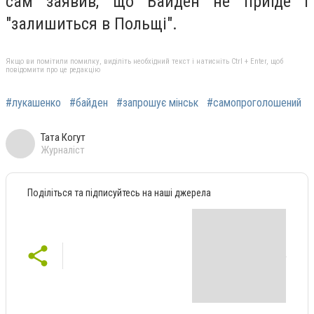
сам заявив, що Байден не приїде і
"залишиться в Польщі".
Якщо ви помітили помилку, виділіть необхідний текст і натисніть Ctrl + Enter, щоб
повідомити про це редакцію
#лукашенко
#байден
#запрошує мінськ
#самопроголошений
Тата Когут
Журналіст
Поділіться та підписуйтесь на наші джерела