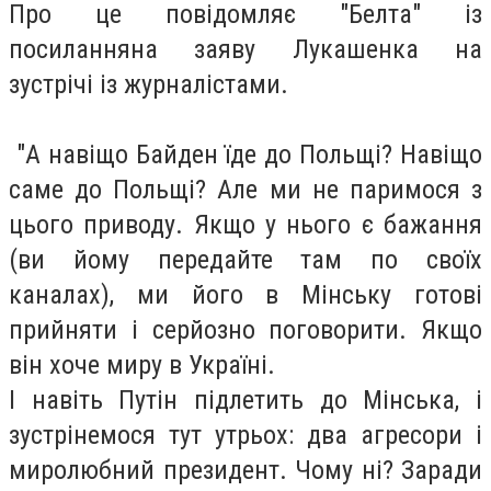
Про це повідомляє "Белта" із
посилання
на заяву Лукашенка на
зустрічі із журналістами.
"А навіщо Байден їде до Польщі? Навіщо
саме до Польщі? Але ми не паримося з
цього приводу. Якщо у нього є бажання
(ви йому передайте там по своїх
каналах), ми його в Мінську готові
прийняти і серйозно поговорити. Якщо
він хоче миру в Україні.
І навіть Путін підлетить до Мінська, і
зустрінемося тут утрьох: два агресори і
миролюбний президент. Чому ні? Заради