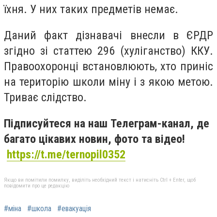
їхня. У них таких предметів немає.
Даний факт дізнавачі внесли в ЄРДР
згідно зі статтею 296 (хуліганство) ККУ.
Правоохоронці встановлюють, хто приніс
на територію школи міну і з якою метою.
Триває слідство.
Підписуйтеся на наш Телеграм-канал, де
багато цікавих новин, фото та відео!
https://t.me/ternopil0352
Якщо ви помітили помилку, виділіть необхідний текст і натисніть Ctrl + Enter, щоб
повідомити про це редакцію
#міна
#школа
#евакуація