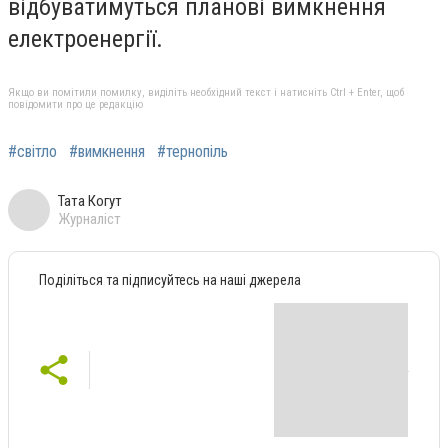
відбуватимуться планові вимкнення
електроенергії.
Якщо ви помітили помилку, виділіть необхідний текст і натисніть Ctrl + Enter, щоб
повідомити про це редакцію
#світло
#вимкнення
#тернопіль
Тата Когут
Журналіст
Поділіться та підписуйтесь на наші джерела