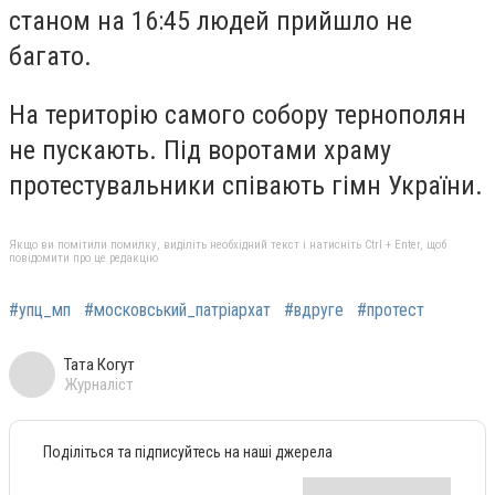
станом на 16:45 людей прийшло не
багато.
На територію самого собору тернополян
не пускають. Під воротами храму
протестувальники співають гімн України.
Якщо ви помітили помилку, виділіть необхідний текст і натисніть Ctrl + Enter, щоб
повідомити про це редакцію
#упц_мп
#московський_патріархат
#вдруге
#протест
Тата Когут
Журналіст
Поділіться та підписуйтесь на наші джерела