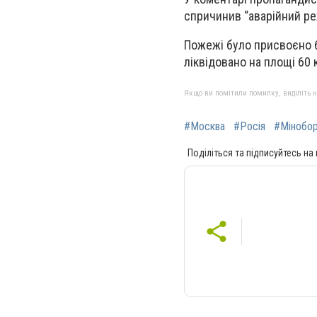
спричинив “аварійний р
Пожежі було присвоєно б
ліквідовано на площі 60 
Якщо ви помітили помилку, виділіть нео
#Москва
#Росія
#Мінобо
Поділіться та підписуйтесь на