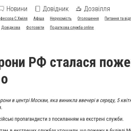
Новини
Довідник
Дозвілля
офесора С.Хміля
Афіша
Нерухомість
Оголошення
Питання та від
Довідкова
Фотозвіти
Податкова служба online
рони РФ сталася пож
мо
они в центрі Москви, яка виникла ввечері в середу, 5 квіт
а.
ійські пропагандисти з посиланням на екстрені служби.
там, в екстрених службах уточнили, що пожежу в будівлі 