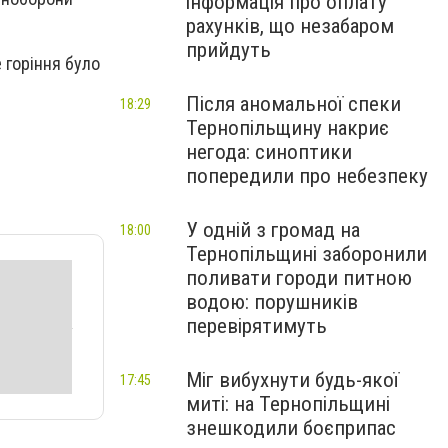
інформація про оплату
рахунків, що незабаром
прийдуть
 горіння було
Після аномальної спеки
18:29
Тернопільщину накриє
негода: синоптики
попередили про небезпеку
У одній з громад на
18:00
Тернопільщині заборонили
поливати городи питною
водою: порушників
перевірятимуть
Міг вибухнути будь-якої
17:45
миті: на Тернопільщині
знешкодили боєприпас