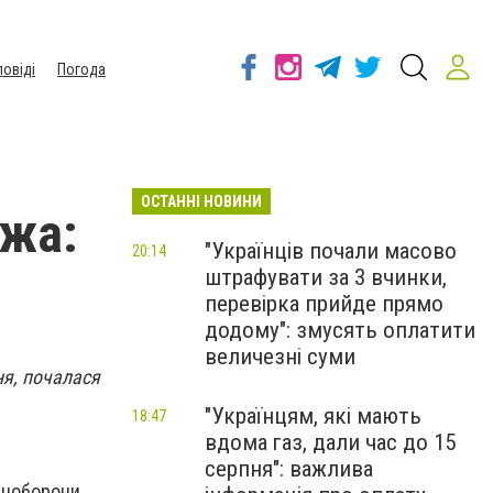
повіді
Погода
ОСТАННІ НОВИНИ
ежа:
"Українців почали масово
20:14
штрафувати за 3 вчинки,
перевірка прийде прямо
додому": змусять оплатити
величезні суми
ня, почалася
"Українцям, які мають
18:47
вдома газ, дали час до 15
серпня": важлива
Міноборони