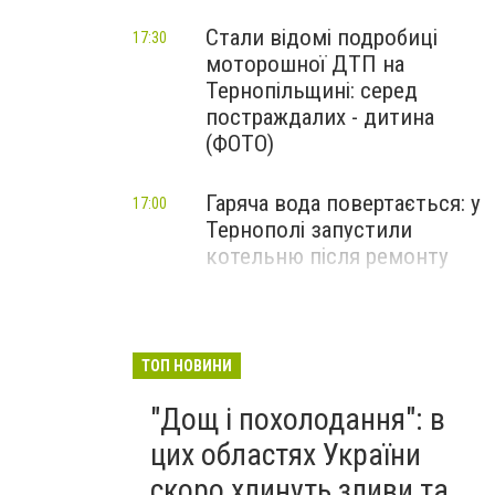
Стали відомі подробиці
17:30
моторошної ДТП на
Тернопільщині: серед
постраждалих - дитина
(ФОТО)
Гаряча вода повертається: у
17:00
Тернополі запустили
котельню після ремонту
Моторошна ДТП на
16:42
Тернопільщині: у
понівеченому авто
ТОП НОВИНИ
заблокувало людину (ФОТО)
"Дощ і похолодання": в
цих областях України
скоро хлинуть зливи та