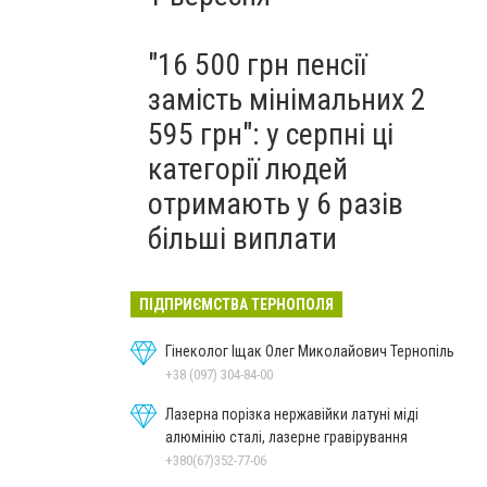
"16 500 грн пенсії
замість мінімальних 2
595 грн": у серпні ці
категорії людей
отримають у 6 разів
більші виплати
ПІДПРИЄМСТВА ТЕРНОПОЛЯ
Гінеколог Іщак Олег Миколайович Тернопіль
+38 (097) 304-84-00
Лазерна порізка нержавійки латуні міді
алюмінію сталі, лазерне гравірування
+380(67)352-77-06