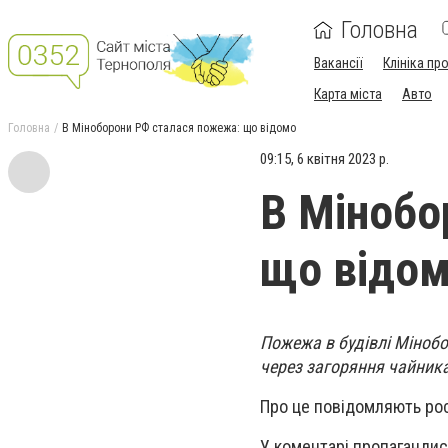
Головна
Вакансії
Клініка пр
Карта міста
Авто
Головна
В Міноборони РФ сталася пожежа: що відомо
09:15, 6 квітня 2023 р.
В Мінобо
що відо
Пожежа в будівлі Мінобор
через загоряння чайник
Про це повідомляють рос
У коментарі пропагандис