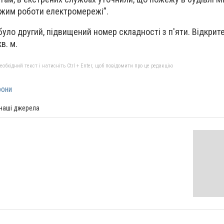
ежим роботи електромережі”.
уло другий, підвищений номер складності з п'яти. Відкрите
кв. м.
бхідний текст і натисніть Ctrl + Enter, щоб повідомити про це редакцію
рони
 наші джерела