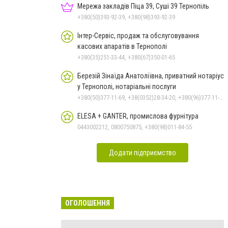
Мережа закладів Піца 39, Суші 39 Тернопіль
+380(50)393-92-39, +380(98)393-92-39
Інтер-Сервіс, продаж та обслуговування
касових апаратів в Тернополі
+380(35)251-33-44, +380(67)350-01-65
Березій Зінаїда Анатоліївна, приватний нотаріус
у Тернополі, нотаріальні послуги
+380(50)377-11-69, +38(0352)28-34-20, +380(96)377-11-69
ELESA + GANTER, промислова фурнітура
0443002212, 0800750875, +380(98)011-84-55
Додати підприємство
ОГОЛОШЕННЯ