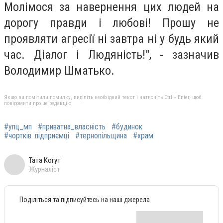
Молімося за навернення цих людей на
дорогу правди і любові! Прошу не
проявляти агресії ні завтра ні у будь який
час. Діалог і Людяність!", - зазначив
Володимир Шматько.
Якщо ви помітили помилку, виділіть необхідний текст і натисніть Ctrl + Enter, щоб
повідомити про це редакцію
#упц_мп
#приватна_власність
#будинок
#чортків. підприємці
#тернопільщина
#храм
Тата Когут
Журналіст
Поділіться та підписуйтесь на наші джерела