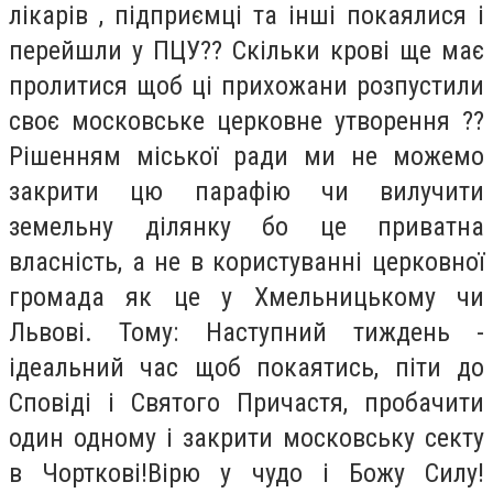
лікарів , підприємці та інші покаялися і
перейшли у ПЦУ?? Скільки крові ще має
пролитися щоб ці прихожани розпустили
своє московське церковне утворення ??
Рішенням міської ради ми не можемо
закрити цю парафію чи вилучити
земельну ділянку бо це приватна
власність, а не в користуванні церковної
громада як це у Хмельницькому чи
Львові. Тому: Наступний тиждень -
ідеальний час щоб покаятись, піти до
Сповіді і Святого Причастя, пробачити
один одному і закрити московську секту
в Чорткові!Вірю у чудо і Божу Силу!