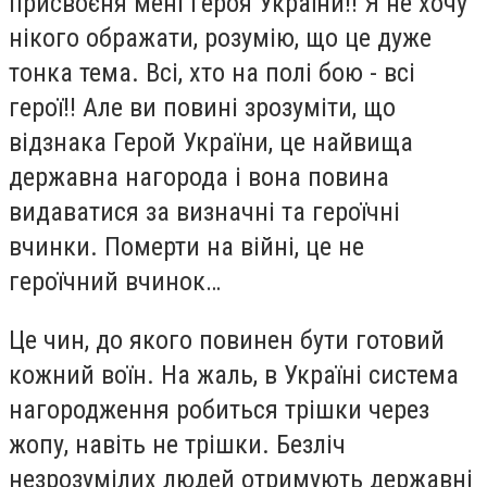
присвоєня мені Героя України!! Я не хочу
нікого ображати, розумію, що це дуже
тонка тема. Всі, хто на полі бою - всі
герої!! Але ви повині зрозуміти, що
відзнака Герой України, це найвища
державна нагорода і вона повина
видаватися за визначні та героїчні
вчинки. Померти на війні, це не
героїчний вчинок…
Це чин, до якого повинен бути готовий
кожний воїн. На жаль, в Україні система
нагородження робиться трішки через
жопу, навіть не трішки. Безліч
незрозумілих людей отримують державні