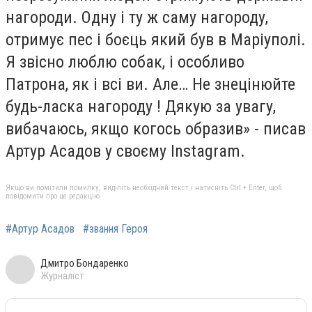
нагороди. Одну і ту ж саму нагороду,
отримує пес і боєць який був в Маріуполі.
Я звісно люблю собак, і особливо
Патрона, як і всі ви. Але… Не знецінюйте
будь-ласка нагороду ! Дякую за увагу,
вибачаюсь, якщо когось образив» - писав
Артур Асадов у своєму Instagram.
Якщо ви помітили помилку, виділіть необхідний текст і натисніть Ctrl + Enter, щоб
повідомити про це редакцію
#Артур Асадов
#звання Героя
Дмитро Бондаренко
Журналіст