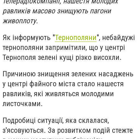
телерадіокомпанії, нашестя молодих
равликів масово знищують пагони
живоплоту.
Як інформують "
Тернополяни
", небайдужі
тернополяни запримітили, що у центрі
Тернополя зелені кущі різко висохли.
Причиною знищення зелених насаджень
у центрі файного міста стало нашестя
равликів, які живляться молодими
листочками.
Подробиці ситуації, яка склалася,
з'ясовуються. За розвитком подій стежте