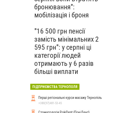
бронювання":
мобілізація і броня
"16 500 грн пенсії
замість мінімальних 2
595 грн": у серпні ці
категорії людей
отримають у 6 разів
більші виплати
ПІДПРИЄМСТВА ТЕРНОПОЛЯ
Перші регіональні курси масажу Тернопіль
+380(97)481-53-45
Стоматологія PokiDent (ПокіДент),