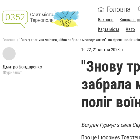
Головна
Вакансії
Клініка пр
Карта міста
Авто
Головна
"Знову трагічна звістка, війна забрала молоде життя": на фронті поліг вої
10:22, 21 квітня 2023 р.
"Знову тр
Дмитро Бондаренко
Журналіст
забрала 
поліг вої
Богдан Гурмус з села Сад
Про це інформує Товстен