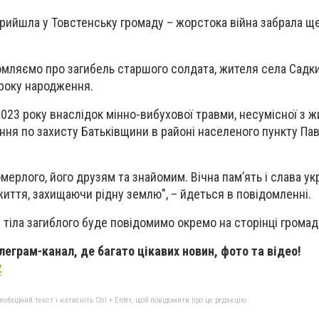
 прийшла у Товстенську громаду – жорстока війна забрала щ
мляємо про загибель старшого солдата, жителя села Садки
 року народження.
2023 року внаслідок мінно-вибухової травми, несумісної з ж
ня по захисту Батьківщини в районі населеного пункту Пав
мерлого, його друзям та знайомим. Вічна пам’ять і слава у
життя, захищаючи рідну землю", – йдеться в повідомленні.
 тіла загиблого буде повідомимо окремо на сторінці громад
еграм-канал, де багато цікавих новин, фото та відео!
2
бхідний текст і натисніть Ctrl + Enter, щоб повідомити про це редакцію