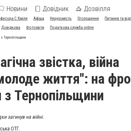
Новини
Довідник
Дозвілля
офесора С.Хміля
Афіша
Нерухомість
Оголошення
Питання та від
Довідкова
Фотозвіти
Податкова служба online
н з Тернопільщини
агічна звістка, війна
молоде життя": на фро
н з Тернопільщини
ки загинув на війні.
ська ОТГ.