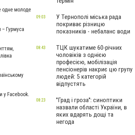
термін
е одне молоде
У Тернополі міська рада
09:03
покриває різницю
 – Гурмуса
показників - небаланс води
ТЦК шукатиме 60-річних
иттям,
08:43
чоловіків з однією
лівка
професією, мобілізація
пенсіонерів накриє цю групу
країнському
людей: 5 категорій
відпустять
и у Facebook.
"Град і гроза": синоптики
08:23
назвали області України, в
яких вдарять дощі та
негода