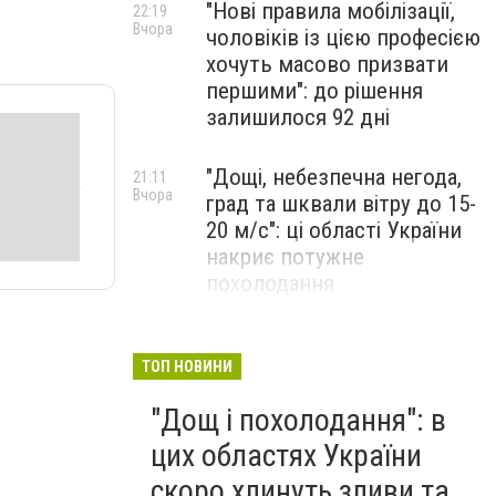
"Нові правила мобілізації,
22:19
Вчора
чоловіків із цією професією
хочуть масово призвати
першими": до рішення
залишилося 92 дні
"Дощі, небезпечна негода,
21:11
Вчора
град та шквали вітру до 15-
20 м/с": ці області України
накриє потужне
похолодання
"Вічна пам'ять Захиснику
20:30
Вчора
України": обірвалося життя
ТОП НОВИНИ
воїна з Тернопільщини
"Дощ і похолодання": в
Володимира Дичка
цих областях України
скоро хлинуть зливи та