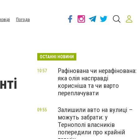
повіді
Погода
ОСТАННІ НОВИНИ
Рафінована чи нерафінована:
10:57
яка олія насправді
нті
корисніша та чи варто
переплачувати
Залишили авто на вулиці –
09:55
можуть забрати: у
Тернополі власників
попередили про крайній