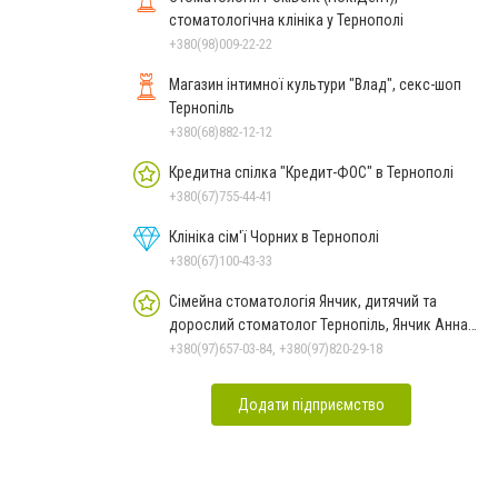
стоматологічна клініка у Тернополі
+380(98)009-22-22
Магазин інтимної культури "Влад", секс-шоп
Тернопіль
+380(68)882-12-12
Кредитна спілка "Кредит-ФОС" в Тернополі
+380(67)755-44-41
Клініка сім'ї Чорних в Тернополі
+380(67)100-43-33
Сімейна стоматологія Янчик, дитячий та
дорослий стоматолог Тернопіль, Янчик Анна
Леонтієвна
+380(97)657-03-84, +380(97)820-29-18
Додати підприємство