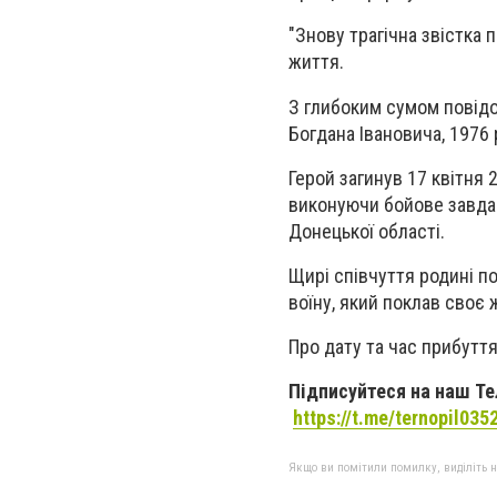
"Знову трагічна звістка
життя.
З глибоким сумом повідо
Богдана Івановича, 1976
Герой загинув 17 квітня 
виконуючи бойове завдан
Донецької області.
Щирі співчуття родині по
воїну, який поклав своє 
Про дату та час прибуття
Підписуйтеся на наш Тел
https://t.me/ternopil035
Якщо ви помітили помилку, виділіть нео