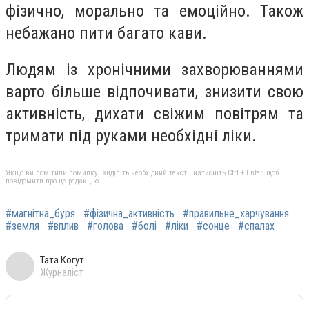
фізично, морально та емоційно. Також
небажано пити багато кави.
Людям із хронічними захворюваннями
варто більше відпочивати, знизити свою
активність, дихати свіжим повітрям та
тримати під руками необхідні ліки.
Якщо ви помітили помилку, виділіть необхідний текст і натисніть Ctrl + Enter, щоб
повідомити про це редакцію
#магнітна_буря
#фізична_активність
#правильне_харчування
#земля
#вплив
#голова
#болі
#ліки
#сонце
#спалах
Тата Когут
Журналіст