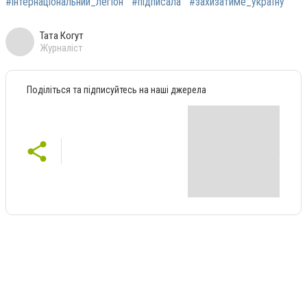
#інтернаціональний_легіон
#підписала
#захизатиме_україну
Тата Когут
Журналіст
Поділіться та підписуйтесь на наші джерела