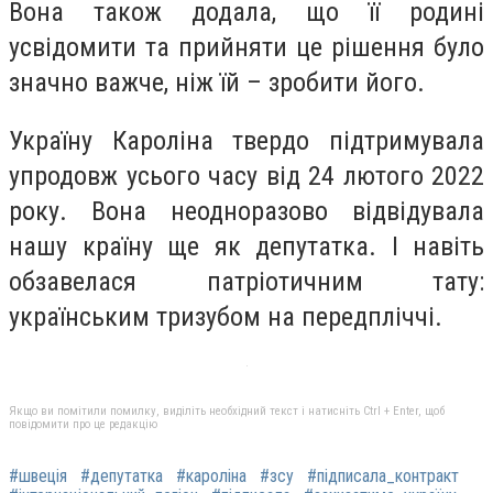
Вона також додала, що її родині
усвідомити та прийняти це рішення було
значно важче, ніж їй – зробити його.
Україну Кароліна твердо підтримувала
упродовж усього часу від 24 лютого 2022
року. Вона неодноразово відвідувала
нашу країну ще як депутатка. І навіть
обзавелася патріотичним тату:
українським тризубом на передпліччі.
Якщо ви помітили помилку, виділіть необхідний текст і натисніть Ctrl + Enter, щоб
повідомити про це редакцію
#швеція
#депутатка
#кароліна
#зсу
#підписала_контракт