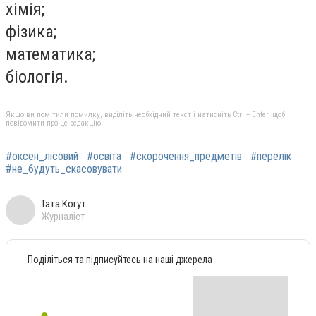
хімія;
фізика;
математика;
біологія.
Якщо ви помітили помилку, виділіть необхідний текст і натисніть Ctrl + Enter, щоб
повідомити про це редакцію
#оксен_лісовий
#освіта
#скорочення_предметів
#перелік
#не_будуть_скасовувати
Тата Когут
Журналіст
Поділіться та підписуйтесь на наші джерела