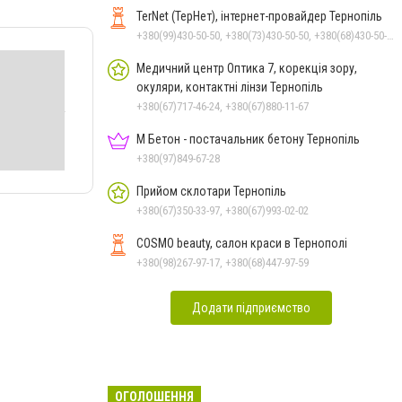
TerNet (ТерНет), інтернет-провайдер Тернопіль
+380(99)430-50-50, +380(73)430-50-50, +380(68)430-50-50
Медичний центр Оптика 7, корекція зору,
окуляри, контактні лінзи Тернопіль
+380(67)717-46-24, +380(67)880-11-67
М Бетон - постачальник бетону Тернопіль
+380(97)849-67-28
Прийом склотари Тернопіль
+380(67)350-33-97, +380(67)993-02-02
COSMO beauty, салон краси в Тернополі
+380(98)267-97-17, +380(68)447-97-59
Додати підприємство
ОГОЛОШЕННЯ