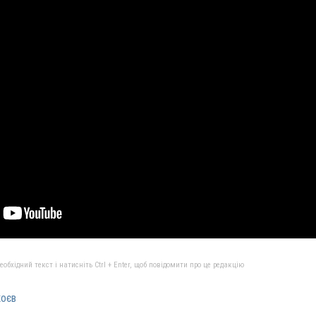
бхідний текст і натисніть Ctrl + Enter, щоб повідомити про це редакцію
коєв