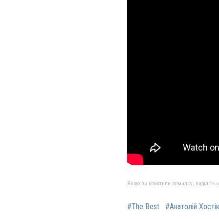
Якщо ви помітили помилку, виділіть нео
#The Best
#Анатолій Хості