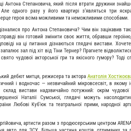
вці Антона Степановича, який після втрати дружини знайш
Але одного разу у його квартирі з’являться три яскра
серце героя всіма можливими та неможливими способами.
ізналися про Антона Степановича? Чим він зацікавив таки
справді він готовий змінити своє життя, обравши героїню,
повіді на ці питання дізнаються глядачі вистави. Хочете
запалює зал під хіт від Тіни Тернер? Прагнете відволіктис
свято чудової акторської гри та якісного гумору? Тоді с
ький дебют митця, режисера та актора
Анатолія Хостікоєв
тичний і водночас — незвичайний мікровсесвіт, в якому і
й склад вистави надзвичайно потужний: окрім чудової 
ершеної Наталії Сумської, глядачі можуть насолодити
раїни Любові Куб’юк та театральної прими, народної арт
оргійовича, артисти разом з продюсерським центром ARENA
ня авто для ЗСУ. Більша частина коштів, отриманих за г