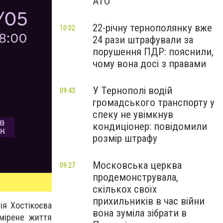
АТО
22-річну тернополянку вже
10:02
24 рази штрафували за
порушення ПДР: пояснили,
чому вона досі з правами
У Тернополі водій
09:43
громадського транспорту у
спеку не увімкнув
кондиціонер: повідомили
розмір штрафу
Московська церква
09:27
продемонструвала,
скількох своїх
прихильників в час війни
ія Хостікоєва
вона зуміла зібрати в
змірене життя