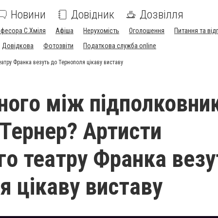
Новини
Довідник
Дозвілля
офесора С.Хміля
Афіша
Нерухомість
Оголошення
Питання та від
Довідкова
Фотозвіти
Податкова служба online
атру Франка везуть до Тернополя цікаву виставу
ного між підполковни
 Тернер? Артисти
го театру Франка везу
я цікаву виставу