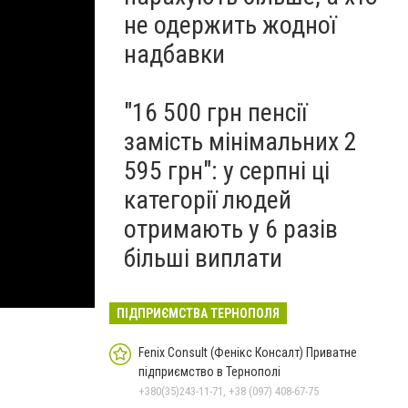
не одержить жодної
надбавки
"16 500 грн пенсії
замість мінімальних 2
595 грн": у серпні ці
категорії людей
отримають у 6 разів
більші виплати
ПІДПРИЄМСТВА ТЕРНОПОЛЯ
Fenix Consult (Фенікс Консалт) Приватне
підприємство в Тернополі
+380(35)243-11-71, +38 (097) 408-67-75