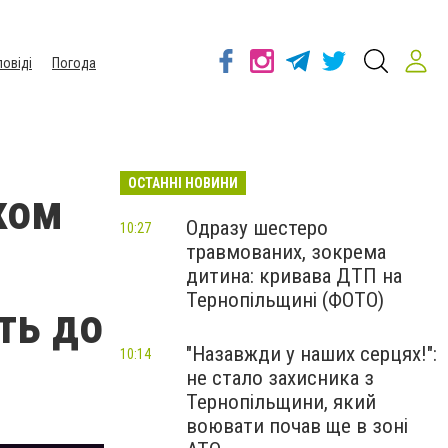
повіді
Погода
ОСТАННІ НОВИНИ
ком
Одразу шестеро
10:27
травмованих, зокрема
дитина: кривава ДТП на
Тернопільщині (ФОТО)
ть до
"Назавжди у наших серцях!":
10:14
не стало захисника з
Тернопільщини, який
воювати почав ще в зоні