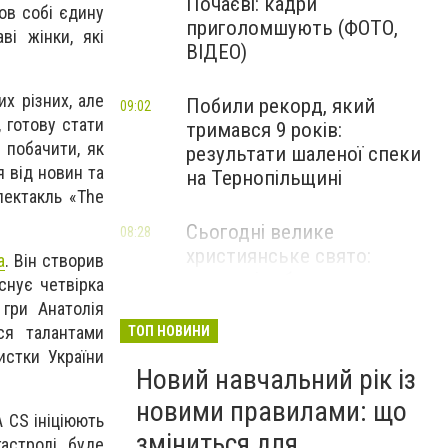
Почаєві: кадри
ов собі єдину
приголомшують (ФОТО,
ві жінки, які
ВІДЕО)
х різних, але
Побили рекорд, який
09:02
 готову стати
тримався 9 років:
 побачити, як
результати шаленої спеки
я від новин та
на Тернопільщині
пектакль «The
Сьогодні велике
08:28
християнське свято:
а
. Він створив
ключові заборони цього
снує четвірка
дня
гри Анатолія
ся талантами
ТОП НОВИНИ
"Злива і холод": в ці області
истки України
08:10
Новий навчальний рік із
України ідуть дощі, грози та
сильний вітер
новими правилами: що
 CS ініціюють
зміниться для
астролі, буде