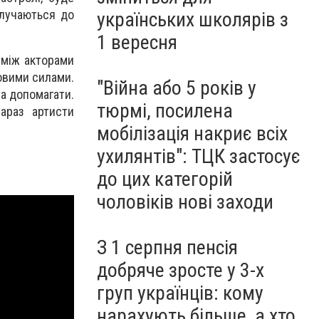
олучаються до
українських школярів з
1 вересня
 між акторами
новими силами.
"Війна або 5 років у
а допомагати.
тюрмі, посилена
араз артисти
мобілізація накриє всіх
ухилянтів": ТЦК застосує
до цих категорій
чоловіків нові заходи
З 1 серпня пенсія
добряче зросте у 3-х
груп українців: кому
нарахують більше, а хто