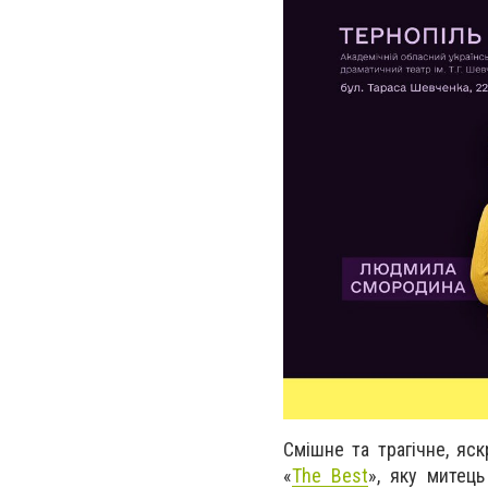
Смішне та трагічне, яс
«
The Best
», яку митец