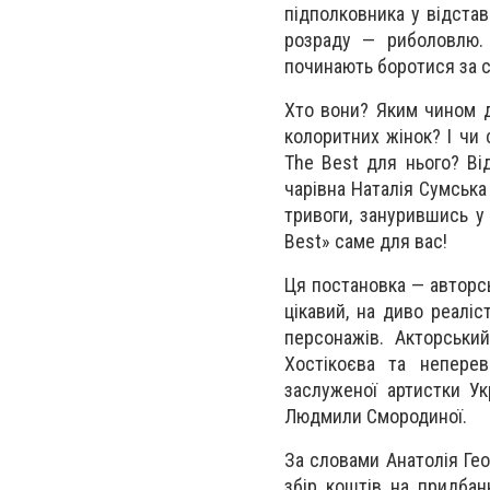
підполковника у відста
розраду — риболовлю. 
починають боротися за 
Хто вони? Яким чином д
колоритних жінок? І чи 
The Best для нього? Від
чарівна Наталія Сумська 
тривоги, занурившись у 
Best» саме для вас!
Ця постановка — авторс
цікавий, на диво реаліс
персонажів. Акторськи
Хостікоєва та неперев
заслуженої артистки Ук
Людмили Смородиної.
За словами Анатолія Ге
збір коштів на придбан