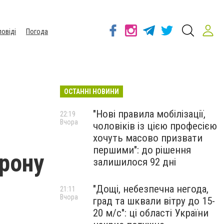
повіді
Погода
ОСТАННІ НОВИНИ
"Нові правила мобілізації,
22:19
Вчора
чоловіків із цією професією
хочуть масово призвати
першими": до рішення
орону
залишилося 92 дні
"Дощі, небезпечна негода,
21:11
Вчора
град та шквали вітру до 15-
20 м/с": ці області України