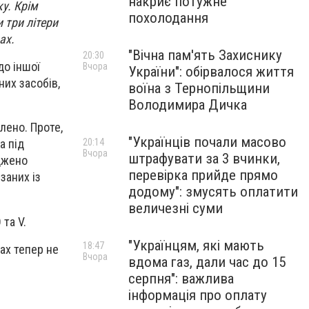
накриє потужне
ку. Крім
похолодання
 три літери
ах.
"Вічна пам'ять Захиснику
20:30
до іншої
Вчора
України": обірвалося життя
их засобів,
воїна з Тернопільщини
Володимира Дичка
лено. Проте,
"Українців почали масово
20:14
а під
Вчора
штрафувати за 3 вчинки,
джено
перевірка прийде прямо
заних із
додому": змусять оплатити
величезні суми
та V.
"Українцям, які мають
18:47
ах тепер не
Вчора
вдома газ, дали час до 15
серпня": важлива
інформація про оплату