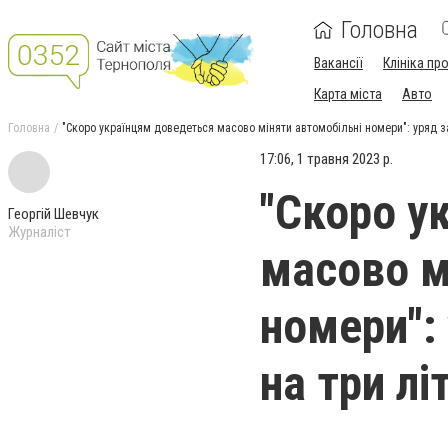
Головна
Вакансії
Клініка пр
Карта міста
Авто
Головна
"Скоро українцям доведеться масово міняти автомобільні номери": уряд з
17:06, 1 травня 2023 р.
"Скоро у
Георгій Шевчук
Журналіст
масово м
номери":
на три лі