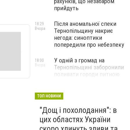
рахунків, що незабаром
прийдуть
Після аномальної спеки
18:29
Вчора
Тернопільщину накриє
негода: синоптики
попередили про небезпеку
У одній з громад на
18:00
Вчора
Тернопільщині заборонили
поливати городи питною
водою: порушників
перевірятимуть
ТОП НОВИНИ
Міг вибухнути будь-якої
17:45
"Дощ і похолодання": в
Вчора
миті: на Тернопільщині
знешкодили боєприпас
цих областях України
скоро хлинуть зливи та