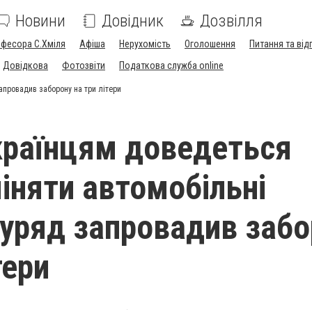
Новини
Довідник
Дозвілля
офесора С.Хміля
Афіша
Нерухомість
Оголошення
Питання та від
Довідкова
Фотозвіти
Податкова служба online
апровадив заборону на три літери
країнцям доведеться
іняти автомобільні
 уряд запровадив заб
тери