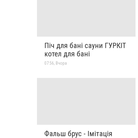
Піч для бані сауни ГУРКІТ
котел для бані
07:56, Вчора
Фальш брус - Імітація