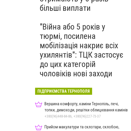
більші виплати
"Війна або 5 років у
тюрмі, посилена
мобілізація накриє всіх
ухилянтів": ТЦК застосує
до цих категорій
чоловіків нові заходи
ПІДПРИЄМСТВА ТЕРНОПОЛЯ
Вершина комфорту, каміни Тернопіль, печі,
топки, димоходи, решітки облицювання камінів
+380(96)448-84-86, +380(96)227-73-37
Прийом макулатури та склотари, склобою,