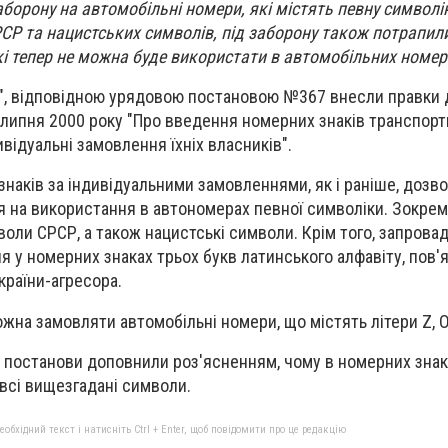
аборону на автомобільні номери, які містять певну символі
Р та нацистських символів, під заборону також потрапили
кі тепер не можна буде використати в автомобільних номер
a", відповідною урядовою постановою №367 внесли правки 
липня 2000 року "Про введення номерних знаків транспортн
відуальні замовлення їхніх власників".
наків за індивідуальними замовленнями, як і раніше, дозво
 на використання в автономерах певної символіки. Зокрем
оли СРСР, а також нацистські символи. Крім того, запрова
 у номерних знаках трьох букв латинського алфавіту, пов'я
раїни-агресора.
жна замовляти автомобільні номери, що містять літери Z, O 
тів постанови доповнили роз'ясненням, чому в номерних знак
всі вищезгадані символи.
бхідний текст і натисніть Ctrl + Enter, щоб повідомити про це редакцію