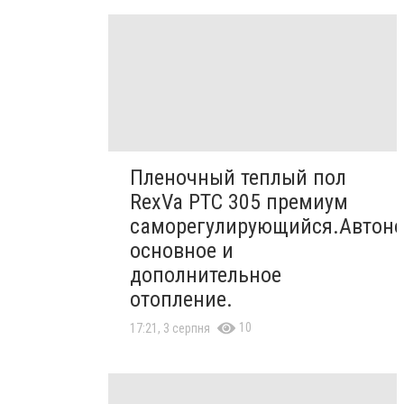
Пленочный теплый пол
RexVa PTC 305 премиум
саморегулирующийся.Автон
основное и
дополнительное
отопление.
10
17:21, 3 серпня