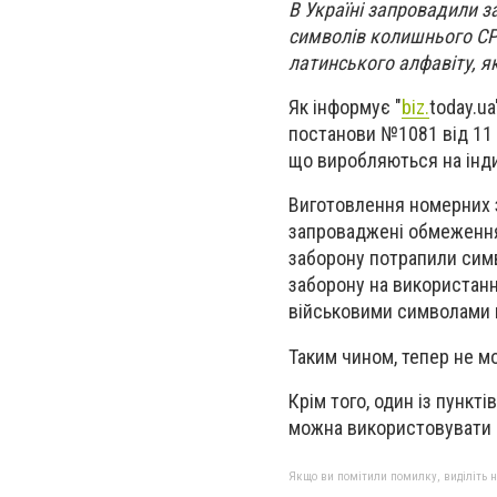
В Україні запровадили з
символів колишнього СРС
латинського алфавіту, я
Як інформує "
biz.
today.u
постанови №1081 від 11 
що виробляються на інди
Виготовлення номерних з
запроваджені обмеження
заборону потрапили симв
заборону на використання
військовими символами к
Таким чином, тепер не мо
Крім того, один із пунк
можна використовувати 
Якщо ви помітили помилку, виділіть нео