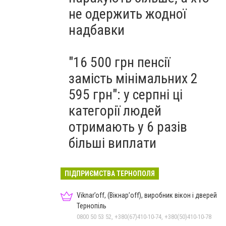
не одержить жодної
надбавки
"16 500 грн пенсії
замість мінімальних 2
595 грн": у серпні ці
категорії людей
отримають у 6 разів
більші виплати
ПІДПРИЄМСТВА ТЕРНОПОЛЯ
Viknar’off, (Вікнар’off), виробник вікон і дверей
Тернопіль
0800 50 53 52, +380(67)410-10-74, +380(50)410-10-78