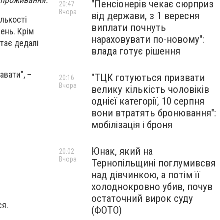
"Пенсіонерів чекає сюрприз
20:47
Вчора
від держави, з 1 вересня
ількості
виплати почнуть
ень. Крім
нараховувати по-новому":
стає дедалі
влада готує рішення
авати", –
"ТЦК готуються призвати
20:16
Вчора
велику кількість чоловіків
однієї категорії, 10 серпня
вони втратять бронювання":
мобілізація і броня
Юнак, який на
20:02
Вчора
Тернопільщині поглумивсвя
над дівчинкою, а потім її
холоднокровно убив, почув
остаточний вирок суду
ся.
(ФОТО)