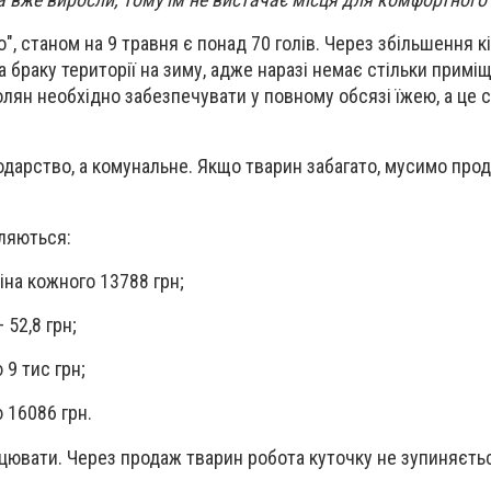
", станом на 9 травня є понад 70 голів. Через збільшення к
браку території на зиму, адже наразі немає стільки приміщ
олян необхідно забезпечувати у повному обсязі їжею, а це 
дарство, а комунальне. Якщо тварин забагато, мусимо прод
ляються:
іна кожного 13788 грн;
 52,8 грн;
 9 тис грн;
ю 16086 грн.
ювати. Через продаж тварин робота куточку не зупиняєть