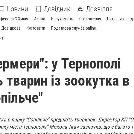
Новини
Довідник
Дозвілля
офесора С.Хміля
Афіша
Нерухомість
Оголошення
Питання та від
Довідкова
Фотозвіти
Податкова служба online
че"
ермери": у Тернополі
 тварин із зоокутка в
пільче"
тка в парку “Сопільче” продають тваринок. Директор КП “
инку міста Тернополя” Микола Ткач зазначив, що є багато т
а вже виросли, тому їм не вистачає місця для комфортног