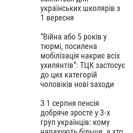
українських школярів з
1 вересня
"Війна або 5 років у
тюрмі, посилена
мобілізація накриє всіх
ухилянтів": ТЦК застосує
до цих категорій
чоловіків нові заходи
З 1 серпня пенсія
добряче зросте у 3-х
груп українців: кому
нарахують більше, а хто