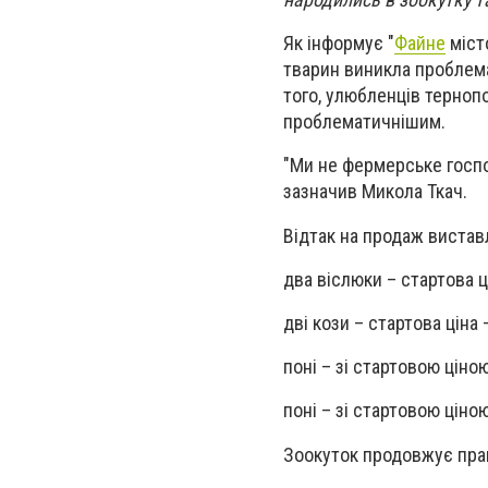
Як інформує "
Файне
місто
тварин виникла проблема 
того, улюбленців терноп
проблематичнішим.
"Ми не фермерське госпо
зазначив Микола Ткач.
Відтак на продаж вистав
два віслюки – стартова ц
дві кози – стартова ціна –
поні – зі стартовою ціною
поні – зі стартовою ціно
Зоокуток продовжує прац