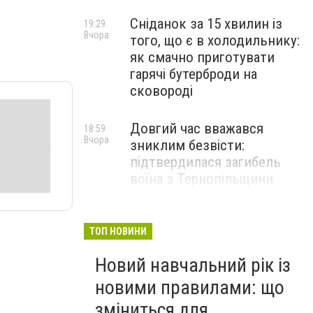
Сніданок за 15 хвилин із
19:29
Вчора
того, що є в холодильнику:
як смачно приготувати
гарячі бутерброди на
сковороді
Довгий час вважався
18:59
Вчора
зниклим безвісти:
підтвердилася загибель
воїна з Тернопільщини
"Зірки обіцяють тріумф": на
18:45
Вчора
ці 3 знаки Зодіаку чекає
ТОП НОВИНИ
неймовірний успіх уже в
Новий навчальний рік із
найближчі дні
новими правилами: що
зміниться для