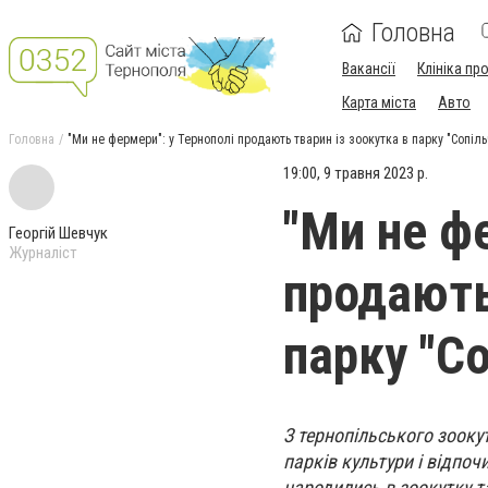
Головна
Вакансії
Клініка пр
Карта міста
Авто
Головна
"Ми не фермери": у Тернополі продають тварин із зоокутка в парку "Сопіль
19:00, 9 травня 2023 р.
"Ми не ф
Георгій Шевчук
Журналіст
продають
парку "Со
З тернопільського зооку
парків культури і відпоч
народились в зоокутку т