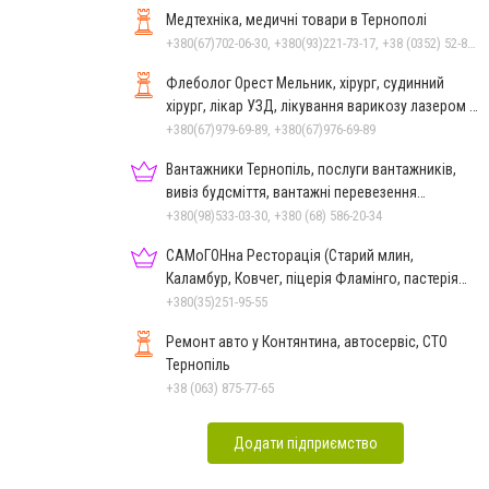
Медтехніка, медичні товари в Тернополі
+380(67)702-06-30, +380(93)221-73-17, +38 (0352) 52-81-46
Флеболог Орест Мельник, хірург, судинний
хірург, лікар УЗД, лікування варикозу лазером у
Тернополі
+380(67)979-69-89, +380(67)976-69-89
Вантажники Тернопіль, послуги вантажників,
вивіз будсміття, вантажні перевезення
Тернопіль
+380(98)533-03-30, +380 (68) 586-20-34
САМоГОНна Ресторація (Старий млин,
Каламбур, Ковчег, піцерія Фламінго, пастерія
Фламінго)
+380(35)251-95-55
Ремонт авто у Контянтина, автосервіс, СТО
Тернопіль
+38 (063) 875-77-65
Додати підприємство