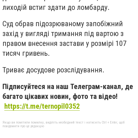
лиходій встиг здати до ломбарду.
Суд обрав підозрюваному запобіжний
захід у вигляді тримання під вартою з
правом внесення застави у розмірі 107
тисяч гривень.
Триває досудове розслідування.
Підписуйтеся на наш Телеграм-канал, де
багато цікавих новин, фото та відео!
https://t.me/ternopil0352
Якщо ви помітили помилку, виділіть необхідний текст і натисніть Ctrl + Enter, щоб
повідомити про це редакцію