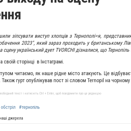
ення
шили зіпсувати виступ хлопців з Тернополі=я, представник
обачення 2023", який зараз проходить у британському Лів
на сцену український дует TVORCHI дізналися, що Тернопіль 
а своїй сторінці в Інстаграмі.
тупом читаємо, як наше рідне місто атакують. Це відбуває
 Також гурт опублікував пост зі словом Ternopil на чорному 
бхідний текст і натисніть Ctrl + Enter, щоб повідомити про це редакцію
 обстріл
#тернопіль
 наші джерела