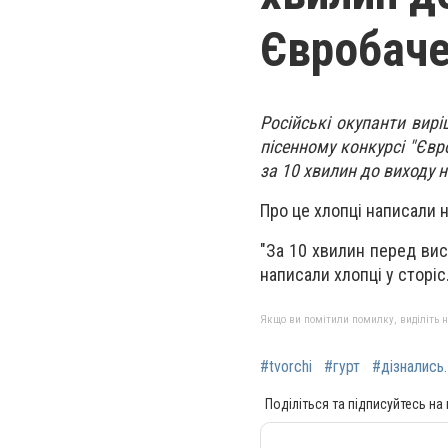
Євробач
Російські окупанти вирі
пісенному конкурсі "Євр
за 10 хвилин до виходу 
Про це хлопці написали н
"За 10 хвилин перед вис
написали хлопці у сторіс.
Якщо ви помітили помилку, виділіть нео
#tvorchi
#гурт
#дізнались.
Поділіться та підписуйтесь на