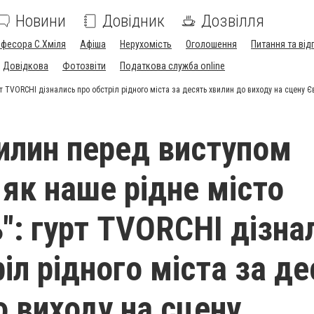
Новини
Довідник
Дозвілля
офесора С.Хміля
Афіша
Нерухомість
Оголошення
Питання та від
Довідкова
Фотозвіти
Податкова служба online
рт TVORCHI дізнались про обстріл рідного міста за десять хвилин до виходу на сцену 
вилин перед виступом
 як наше рідне місто
": гурт TVORCHI дізна
іл рідного міста за д
о виходу на сцену