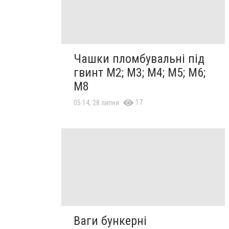
Чашки пломбувальні під
гвинт М2; М3; М4; М5; М6;
М8
17
05:14, 28 липня
Ваги бункерні