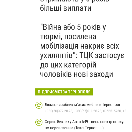
більші виплати
"Війна або 5 років у
тюрмі, посилена
мобілізація накриє всіх
ухилянтів": ТЦК застосує
до цих категорій
чоловіків нові заходи
ПІДПРИЄМСТВА ТЕРНОПОЛЯ
Лісма, виробник м'яких меблів в Тернополі
+380(50)377-28-28, +380(67)011-28-28, 0352515750, +380(50)313-28-28, +380(50)338-27-33, +380(50)377-67-87
Сервіс Виклику Авто 549 - весь спектр послуг
по перевезенню (Таксі Тернопіль)