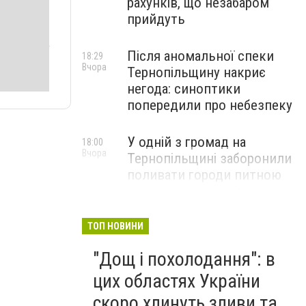
рахунків, що незабаром
прийдуть
Після аномальної спеки
18:29
Вчора
Тернопільщину накриє
негода: синоптики
попередили про небезпеку
У одній з громад на
18:00
Вчора
Тернопільщині заборонили
поливати городи питною
водою: порушників
перевірятимуть
ТОП НОВИНИ
Міг вибухнути будь-якої
17:45
"Дощ і похолодання": в
Вчора
миті: на Тернопільщині
знешкодили боєприпас
цих областях України
скоро хлинуть зливи та