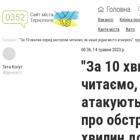
Головна
Вакансії
Клініка пр
Карта міста
Авто
Головна
"За 10 хвилин перед виступом читаємо, як наше рідне місто атакують": гу
00:36, 14 травня 2023 р.
"За 10 х
Тата Когут
Журналіст
читаємо,
атакують
про обстр
хвилин д