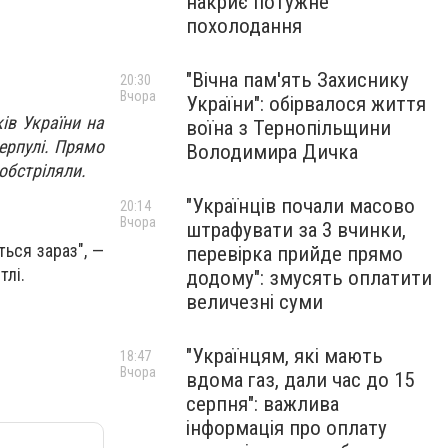
накриє потужне
похолодання
"Вічна пам'ять Захиснику
20:30
Вчора
України": обірвалося життя
ів України на
воїна з Тернопільщини
ерпулі. Прямо
Володимира Дичка
обстріляли.
"Українців почали масово
20:14
Вчора
штрафувати за 3 вчинки,
ться зараз", —
перевірка прийде прямо
тлі.
додому": змусять оплатити
величезні суми
"Українцям, які мають
18:47
Вчора
вдома газ, дали час до 15
серпня": важлива
інформація про оплату