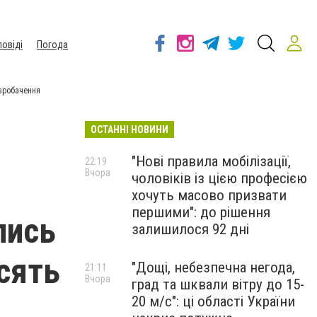
повіді
Погода
Євробачення
ОСТАННІ НОВИНИ
"Нові правила мобілізації,
22:19
Вчора
чоловіків із цією професією
хочуть масово призвати
першими": до рішення
лись
залишилося 92 дні
есять
"Дощі, небезпечна негода,
21:11
Вчора
град та шквали вітру до 15-
20 м/с": ці області України