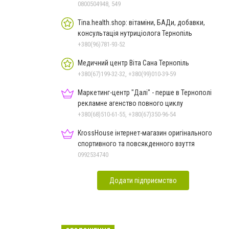
0800504948, 549
Tina.health.shop: вітаміни, БАДи, добавки,
консультація нутриціолога Тернопіль
+380(96)781-93-52
Медичний центр Віта Сана Тернопіль
+380(67)199-32-32, +380(99)010-39-59
Маркетинг-центр "Далі" - перше в Тернополі
рекламне агенство повного циклу
+380(68)510-61-55, +380(67)350-96-54
KrossHouse інтернет-магазин оригінального
спортивного та повсякденного взуття
0992534740
Додати підприємство