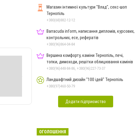
Магазин інтимної культури "Влад", секс-шоп
Тернопіль
+380(68)882-12-12
Barracuda inform, написання дипломів, курсових,
контрольних, есе, рефератів
+380(96)864-04-84
Вершина комфорту, каміни Тернопіль, печі,
топки, димоходи, решітки облицювання камінів
+380(96)448-84-86, +380(96)227-73-37
Ландшафтний дизайн "100 ідей" Тернопіль
+380(97)460-50-79
Додати підприємство
ОГОЛОШЕННЯ