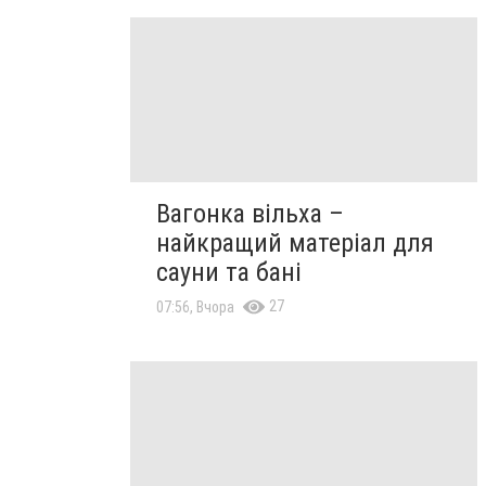
Вагонка вільха –
найкращий матеріал для
сауни та бані
27
07:56, Вчора