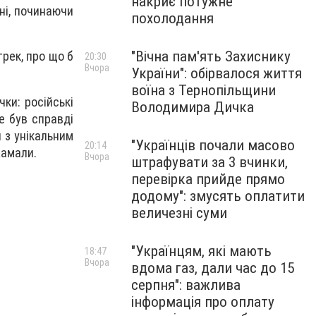
накриє потужне
сні, починаючи
похолодання
"Вічна пам'ять Захиснику
рек, про що б
20:30
Вчора
України": обірвалося життя
воїна з Тернопільщини
ки: російські
Володимира Дичка
е був справді
 з унікальним
"Українців почали масово
20:14
жамали.
Вчора
штрафувати за 3 вчинки,
перевірка прийде прямо
додому": змусять оплатити
величезні суми
"Українцям, які мають
18:47
Вчора
вдома газ, дали час до 15
серпня": важлива
інформація про оплату