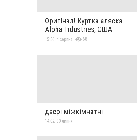
Оригінал! Куртка аляска
Alpha Industries, США
68
15:56, 4 серпня
двері міжкімнатні
14:02, 30 липня