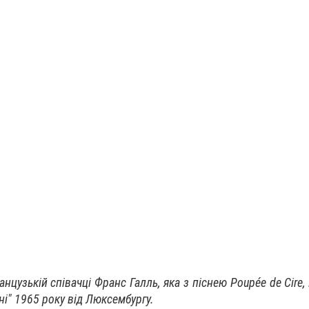
анцузькій співачці Франс Галль, яка з піснею Poupée de Cire,
і" 1965 року від Люксембургу.