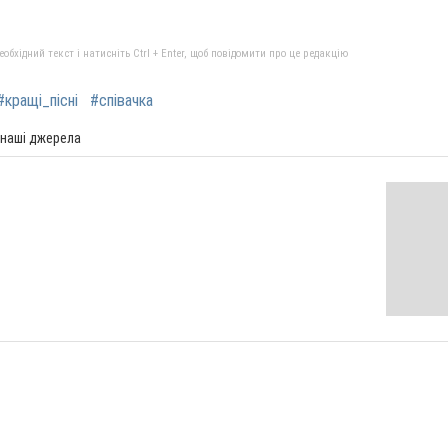
обхідний текст і натисніть Ctrl + Enter, щоб повідомити про це редакцію
#кращі_пісні
#співачка
 наші джерела