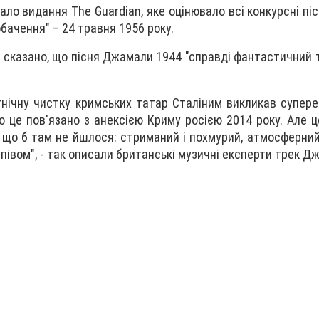
ало видання The Guardian, яке оцінювало всі конкурсні пі
бачення" – 24 травня 1956 року.
n сказано, що пісня Джамали 1944 "справді фантастичний т
тнічну чистку кримських татар Сталіним викликав супереч
о це пов'язано з анексією Криму росією 2014 року. Але ц
 що б там не йшлося: стриманий і похмурий, атмосферний
івом", - так описали британські музичні експерти трек Д