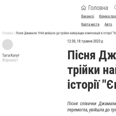
Головна
Вакансії
Клініка пр
Карта міста
Авто
Головна
Пісня Джамали 1944 увійшла до трійки найкращих композицій в історії "
12:30, 18 травня 2023 р.
Пісня Дж
Тата Когут
Журналіст
трійки н
історії "
Пісня співачки Джамали
перемогла, увійшла до тр