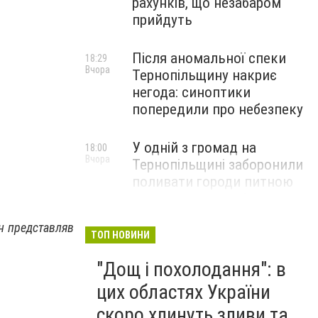
рахунків, що незабаром
прийдуть
Після аномальної спеки
18:29
Вчора
Тернопільщину накриє
негода: синоптики
попередили про небезпеку
У одній з громад на
18:00
Вчора
Тернопільщині заборонили
поливати городи питною
водою: порушників
перевірятимуть
ін представляв
ТОП НОВИНИ
Міг вибухнути будь-якої
17:45
"Дощ і похолодання": в
Вчора
миті: на Тернопільщині
знешкодили боєприпас
цих областях України
скоро хлинуть зливи та