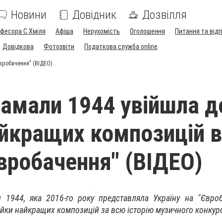
Новини
Довідник
Дозвілля
офесора С.Хміля
Афіша
Нерухомість
Оголошення
Питання та відп
Довідкова
Фотозвіти
Податкова служба online
Євробачення" (ВІДЕО)
амали 1944 увійшла д
айкращих композицій в
Євробачення" (ВІДЕО)
 1944, яка 2016-го року представляла Україну на "Євроба
ійки найкращих композицій за всю історію музичного конкурс