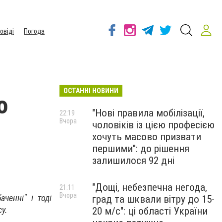
овіді
Погода
ОСТАННІ НОВИНИ
о
"Нові правила мобілізації,
22:19
Вчора
чоловіків із цією професією
хочуть масово призвати
першими": до рішення
залишилося 92 дні
"Дощі, небезпечна негода,
21:11
Вчора
ченні" і тоді
град та шквали вітру до 15-
у.
20 м/с": ці області України