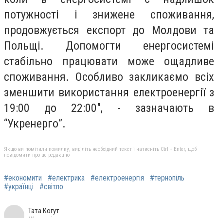
потужності і знижене споживання,
продовжується експорт до Молдови та
Польщі. Допомогти енергосистемі
стабільно працювати може ощадливе
споживання. Особливо закликаємо всіх
зменшити використання електроенергії з
19:00 до 22:00", - зазначають в
“Укренерго”.
Якщо ви помітили помилку, виділіть необхідний текст і натисніть Ctrl + Enter, щоб
повідомити про це редакцію
#економити
#електрика
#електроенергія
#тернопіль
#українці
#світло
Тата Когут